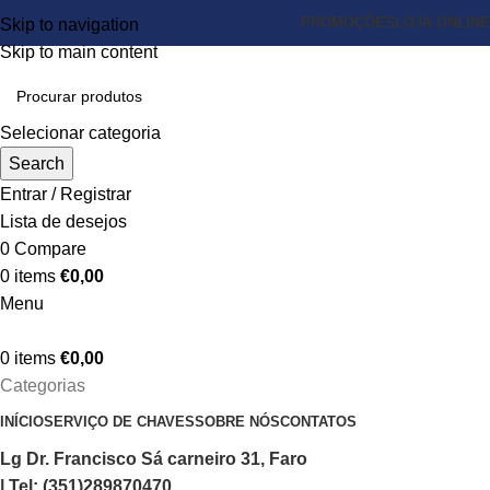
PROMOÇÕES
LOJA ONLINE
Skip to navigation
Skip to main content
Selecionar categoria
Search
Entrar / Registrar
Lista de desejos
0
Compare
0
items
€
0,00
Menu
0
items
€
0,00
Categorias
INÍCIO
SERVIÇO DE CHAVES
SOBRE NÓS
CONTATOS
Lg Dr. Francisco Sá carneiro 31, Faro
| Tel: (351)289870470