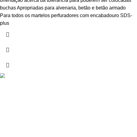
orientação acerca da tolerância para poderem ser colocadas
buchas Apropriadas para alvenaria, betão e betão armado
Para todos os martelos perfuradores com encabadouro SDS-
plus
Drogarias São Luís, estamos para si desde 1978
MORADA
Lg Dr. Francisco Sá Carneiro 31,
8000-151 Faro
Telefone: (351) 289 870 470