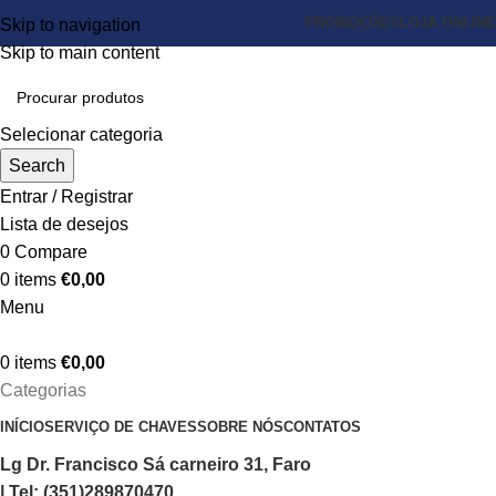
PROMOÇÕES
LOJA ONLINE
Skip to navigation
Skip to main content
Selecionar categoria
Search
Entrar / Registrar
Lista de desejos
0
Compare
0
items
€
0,00
Menu
0
items
€
0,00
Categorias
INÍCIO
SERVIÇO DE CHAVES
SOBRE NÓS
CONTATOS
Lg Dr. Francisco Sá carneiro 31, Faro
| Tel: (351)289870470