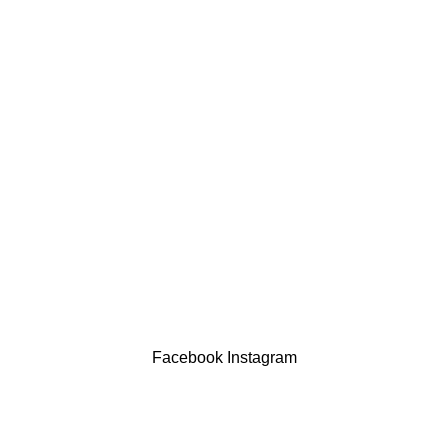
comercial@drogariasaoluis.pt
LINKS ÚTEIS
Política de privacidade
Devoluções
Termos & Condições
Resolução Alternativa de Litígios
Contatos
LIVRO DE RECLAMAÇÕES
Drogaria São Luís Lda. NIF 517922827
Powered by Brasfone Digital
Facebook
Instagram