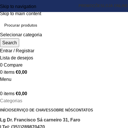
PROMOÇÕES
LOJA ONLINE
Skip to navigation
Skip to main content
Selecionar categoria
Search
Entrar / Registrar
Lista de desejos
0
Compare
0
items
€
0,00
Menu
0
items
€
0,00
Categorias
INÍCIO
SERVIÇO DE CHAVES
SOBRE NÓS
CONTATOS
Lg Dr. Francisco Sá carneiro 31, Faro
| Tel: (351)289870470