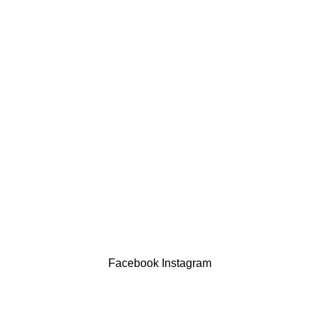
comercial@drogariasaoluis.pt
LINKS ÚTEIS
Política de privacidade
Devoluções
Termos & Condições
Resolução Alternativa de Litígios
Contatos
LIVRO DE RECLAMAÇÕES
Drogaria São Luís Lda. NIF 517922827
Powered by Brasfone Digital
Facebook
Instagram