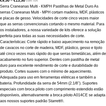
€
9,50
–
€
13,50
com IVA
Serra Craneanas Multi - KMPH Pastilhas de Metal Duro As
serras Craneanas Multi - MPH cortam madeira, MDF, plásticos
e placas de gesso. Velocidades de corte cinco vezes maior
que as serras convencionais cortando o mesmo material. Para
os instaladores, a nossa variedade de kits oferece a solução
perfeita para todas as suas necessidades de corte.
Características: Corte rápido e baixo aquecimento na remoção
de cavacos no corte de madeira, MDF, plástico, gesso e tijolo
até cinco vezes mais rápido do que serras bimetálicas, além de
acabamento no furo superior. Dentes com pastilha de metal
duro para excelente rendimento de corte e durabilidade do
produto. Cortes suaves com o mínimo de aquecimento.
Adequada para uso em ferramentas elétricas e também a
bateria. Profundidade da serra de 54mm (2.1/8"). Suportes
especiais com broca piloto com comprimento estendido estão
disponíveis, alternativamente a broca piloto A014CE se adapta
aos nossos suportes padrão Starrett®.