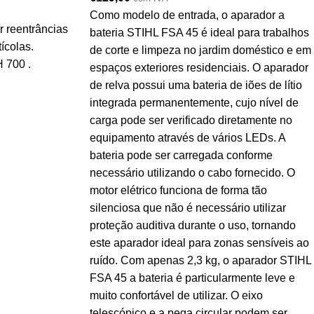
Como modelo de entrada, o aparador a
r reentrâncias
bateria STIHL FSA 45 é ideal para trabalhos
ícolas.
de corte e limpeza no jardim doméstico e em
 700 .
espaços exteriores residenciais. O aparador
de relva possui uma bateria de iões de lítio
integrada permanentemente, cujo nível de
carga pode ser verificado diretamente no
equipamento através de vários LEDs. A
bateria pode ser carregada conforme
necessário utilizando o cabo fornecido. O
motor elétrico funciona de forma tão
silenciosa que não é necessário utilizar
proteção auditiva durante o uso, tornando
este aparador ideal para zonas sensíveis ao
ruído. Com apenas 2,3 kg, o aparador STIHL
FSA 45 a bateria é particularmente leve e
muito confortável de utilizar. O eixo
telescópico e a pega circular podem ser