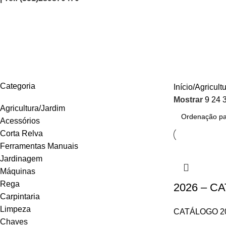
Máquinas
AGRICULTURA/JARDIM
CARPINTARIA
CHAVES
CONSTRUÇÃO
ELEC
Categoria
Início
Agricult
Mostrar
9
24
Agricultura/Jardim
Acessórios
Corta Relva
Ferramentas Manuais
Jardinagem
Máquinas
Rega
2026 – C
Carpintaria
Limpeza
CATÁLOGO 2
Chaves