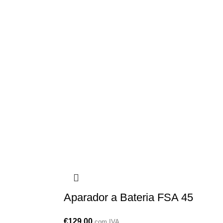
A
PROMOÇÕES
PROTECÇÃO
QUIMICOS
Aparador a Bateria FSA 45
€
129,00
com IVA