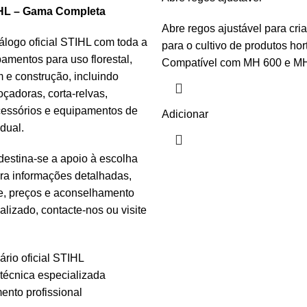
HL – Gama Completa
Abre regos ajustável para cria
álogo oficial STIHL com toda a
para o cultivo de produtos hort
mentos para uso florestal,
Compatível com MH 600 e MH
m e construção, incluindo
oçadoras, corta-relvas,
cessórios e equipamentos de
Adicionar
dual.
destina-se a apoio à escolha
ra informações detalhadas,
de, preços e aconselhamento
alizado, contacte-nos ou visite
rio oficial STIHL
 técnica especializada
ento profissional