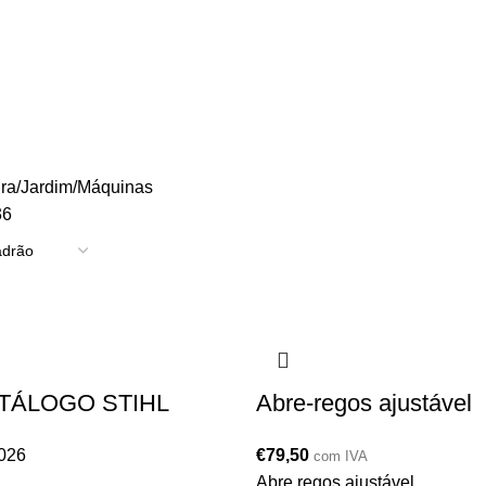
TRICIDADE
ENERGIA
FERRAGENS
FERRAMENTAS
OUTROS
PINTUR
ura/Jardim
Máquinas
36
ATÁLOGO STIHL
Abre-regos ajustável
026
€
79,50
com IVA
Abre regos ajustável