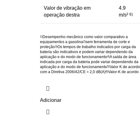
Valor de vibração em
4.9
operação destra
m/s²
6)
Desempenho mecânico como valor comparativo a
1)
equipamentos a gasolina
sem ferramenta de corte e
2)
proteção
Os tempos de trabalho indicados por carga da
3)
bateria são indicativos e podem variar dependendo da
aplicação e do modo de funcionamento
A saída de área
4)
indicada por carga da bateria pode variar dependendo da
aplicação e do modo de funcionamento
Valor K de acordo
5)
com a Diretiva 2006/42/CE = 2,0 dB(A)
Valor-K de acordo
6)
Adicionar