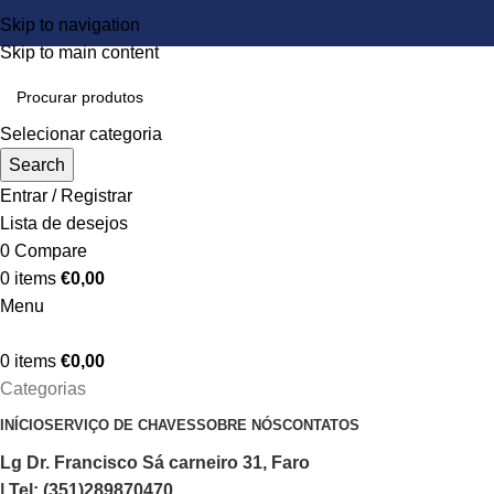
Skip to navigation
Skip to main content
Selecionar categoria
Search
Entrar / Registrar
Lista de desejos
0
Compare
0
items
€
0,00
Menu
0
items
€
0,00
Categorias
INÍCIO
SERVIÇO DE CHAVES
SOBRE NÓS
CONTATOS
Lg Dr. Francisco Sá carneiro 31, Faro
| Tel: (351)289870470