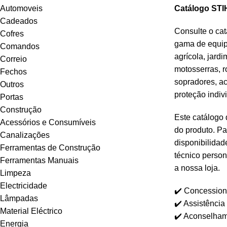
Automoveis
Catálogo STI
Cadeados
Consulte o cat
Cofres
gama de equipa
Comandos
agrícola, jardi
Correio
motosserras, r
Fechos
sopradores, a
Outros
proteção indivi
Portas
Construção
Este catálogo 
Acessórios e Consumíveis
do produto. Pa
Canalizações
disponibilida
Ferramentas de Construção
técnico person
Ferramentas Manuais
a nossa loja.
Limpeza
Electricidade
✔️ Concessioná
Lâmpadas
✔️ Assistência
Material Eléctrico
✔️ Aconselham
Energia