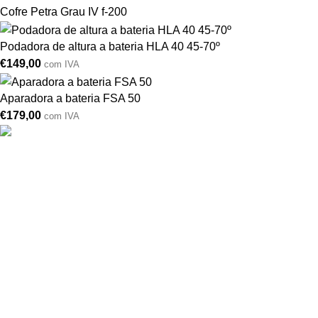
Cofre Petra Grau IV f-200
Podadora de altura a bateria HLA 40 45-70º
€
149,00
com IVA
Aparadora a bateria FSA 50
€
179,00
com IVA
Drogarias São Luís, estamos para si desde 1978
MORADA
Lg Dr. Francisco Sá Carneiro 31,
8000-151 Faro
Telefone: (351) 289 870 470
Lg S.Luís 21, 8000-144 Faro
Telefone: (351) 289 870 471