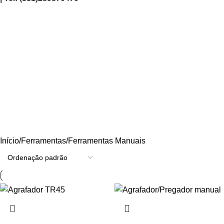
Ferramentas Manuais
Categories
AGRICULTURA/JARDIM
CARPINTARIA
CHAVES
CONSTRUÇÃO
ELECTRICIDADE
ENERGIA
FERRAGENS
FERRAMENTAS
OUTROS
PINTURA
PROMOÇÕES
PROTECÇÃO
QUIMICOS
Início
Ferramentas
Ferramentas Manuais