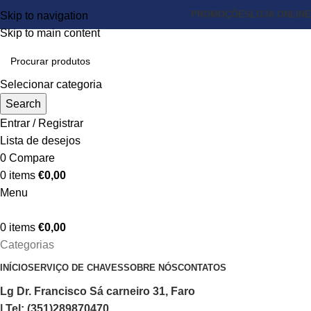
PROMOÇÕES
LOJA ONLINE
Skip to navigation
Skip to main content
Selecionar categoria
Search
Entrar / Registrar
Lista de desejos
0
Compare
0
items
€
0,00
Menu
0
items
€
0,00
Categorias
INÍCIO
SERVIÇO DE CHAVES
SOBRE NÓS
CONTATOS
Lg Dr. Francisco Sá carneiro 31, Faro
| Tel: (351)289870470