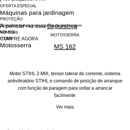
OFERTA ESPECIAL
Máquinas para jardinagem
PROTEÇÃO
A pensar na sua
Segurança
Descubra toda a nossa gama de jardinagem
Ver mais
NOVOS
MOTOSSERRA
ITEMS
COMPRE AGORA
Motosserra
MS 162
Motor STIHL 2-MIX, tensor lateral de corrente, sistema
antivibratório STIHL e comando de posição de arranque
com função de paragem para voltar a arrancar
facilmente
Ver mais