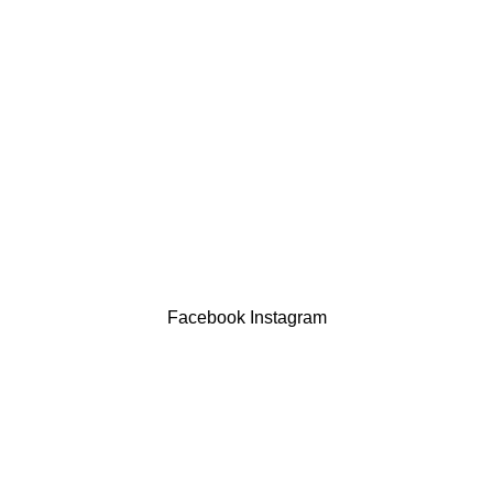
Política de privacidade
Devoluções
Termos & Condições
Resolução Alternativa de Litígios
Contatos
LIVRO DE RECLAMAÇÕES
Drogaria São Luís Lda. NIF 517922827
Powered by Brasfone Digital
Facebook
Instagram