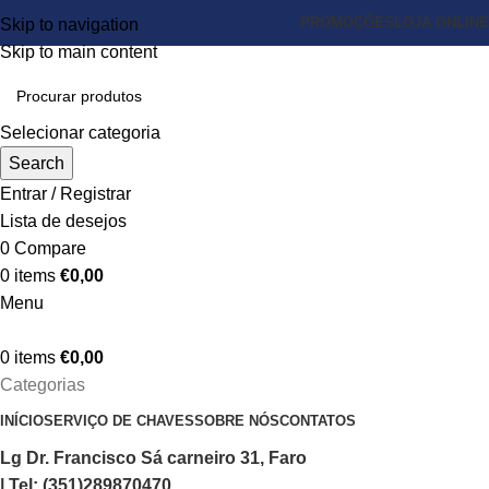
PROMOÇÕES
LOJA ONLINE
Skip to navigation
Skip to main content
Selecionar categoria
Search
Entrar / Registrar
Lista de desejos
0
Compare
0
items
€
0,00
Menu
0
items
€
0,00
Categorias
INÍCIO
SERVIÇO DE CHAVES
SOBRE NÓS
CONTATOS
Lg Dr. Francisco Sá carneiro 31, Faro
| Tel: (351)289870470