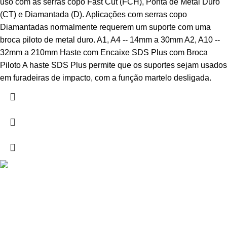
uso com as serras copo Fast Cut (FCH), Ponta de Metal Duro
(CT) e Diamantada (D). Aplicações com serras copo
Diamantadas normalmente requerem um suporte com uma
broca piloto de metal duro. A1, A4 -- 14mm a 30mm A2, A10 --
32mm a 210mm Haste com Encaixe SDS Plus com Broca
Piloto A haste SDS Plus permite que os suportes sejam usados
em furadeiras de impacto, com a função martelo desligada.
Drogarias São Luís, estamos para si desde 1978
MORADA