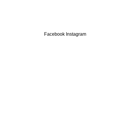
LIVRO DE RECLAMAÇÕES
Drogaria São Luís Lda. NIF 517922827
Powered by Brasfone Digital
Facebook
Instagram