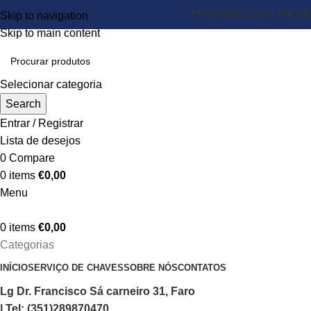
PROMOÇÕES
LOJA ONLINE
Skip to navigation
Skip to main content
Selecionar categoria
Search
Entrar / Registrar
Lista de desejos
0
Compare
0
items
€
0,00
Menu
0
items
€
0,00
Categorias
INÍCIO
SERVIÇO DE CHAVES
SOBRE NÓS
CONTATOS
Lg Dr. Francisco Sá carneiro 31, Faro
| Tel: (351)289870470