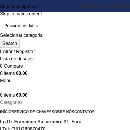
PROMOÇÕES
LOJA ONLINE
Skip to navigation
Skip to main content
Selecionar categoria
Search
Entrar / Registrar
Lista de desejos
0
Compare
0
items
€
0,00
Menu
0
items
€
0,00
Categorias
INÍCIO
SERVIÇO DE CHAVES
SOBRE NÓS
CONTATOS
Lg Dr. Francisco Sá carneiro 31, Faro
| Tel: (351)289870470