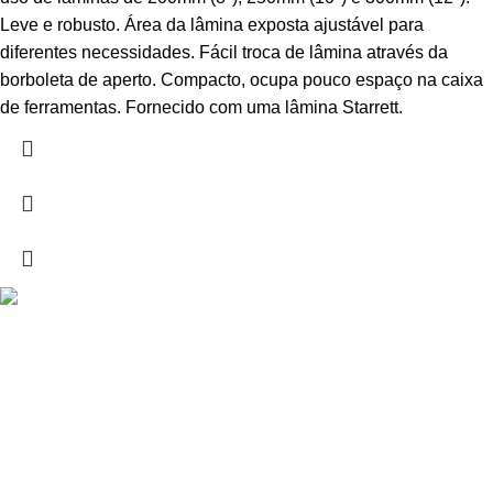
Leve e robusto. Área da lâmina exposta ajustável para
diferentes necessidades. Fácil troca de lâmina através da
borboleta de aperto. Compacto, ocupa pouco espaço na caixa
de ferramentas. Fornecido com uma lâmina Starrett.
Drogarias São Luís, estamos para si desde 1978
MORADA
Lg Dr. Francisco Sá Carneiro 31,
8000-151 Faro
Telefone: (351) 289 870 470