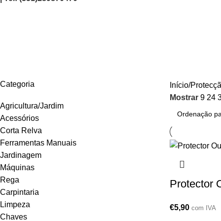
Auriculares
AGRICULTURA/JARDIM
CARPINTARIA
CHAVES
CONSTRUÇÃO
ELEC
Categoria
Início
Protecç
Mostrar
9
24
Agricultura/Jardim
Acessórios
Corta Relva
Ferramentas Manuais
Jardinagem
Máquinas
Rega
Protector
Carpintaria
Limpeza
€
5,90
com IVA
Chaves