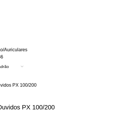
TRICIDADE
ENERGIA
FERRAGENS
FERRAMENTAS
OUTROS
PINTUR
ão
Auriculares
36
 Ouvidos PX 100/200