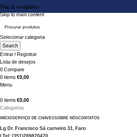
Skip to navigation
Skip to main content
Selecionar categoria
Search
Entrar / Registrar
Lista de desejos
0
Compare
0
items
€
0,00
Menu
0
items
€
0,00
Categorias
INÍCIO
SERVIÇO DE CHAVES
SOBRE NÓS
CONTATOS
Lg Dr. Francisco Sá carneiro 31, Faro
| Tel: (351)289870470