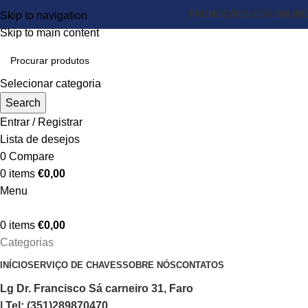
PROMOÇÕES
LOJA ONLINE
Skip to navigation
Skip to main content
Selecionar categoria
Search
Entrar / Registrar
Lista de desejos
0
Compare
0
items
€
0,00
Menu
0
items
€
0,00
Categorias
INÍCIO
SERVIÇO DE CHAVES
SOBRE NÓS
CONTATOS
Lg Dr. Francisco Sá carneiro 31, Faro
| Tel: (351)289870470