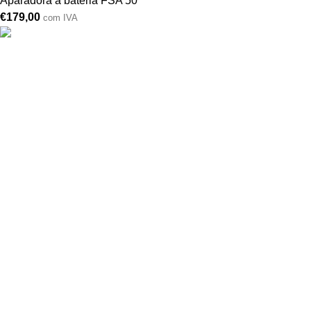
Aparadora a bateria FSA 50
€
179,00
com IVA
Drogarias São Luís, estamos para si desde 1978
MORADA
Lg Dr. Francisco Sá Carneiro 31,
8000-151 Faro
Telefone: (351) 289 870 470
Lg S.Luís 21, 8000-144 Faro
Telefone: (351) 289 870 471
(chamadas para a rede fixa nacional)
comercial@drogariasaoluis.pt
LINKS ÚTEIS