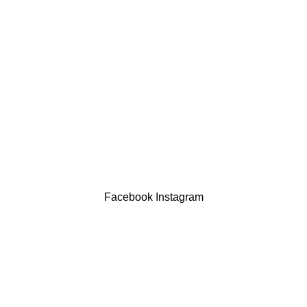
Política de privacidade
Devoluções
Termos & Condições
Resolução Alternativa de Litígios
Contatos
LIVRO DE RECLAMAÇÕES
Drogaria São Luís Lda. NIF 517922827
Powered by Brasfone Digital
Facebook
Instagram