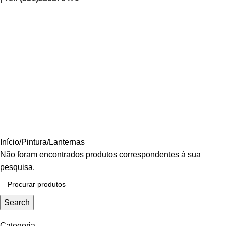
Lanternas
Categories
AGRICULTURA/JARDIM
CARPINTARIA
CHAVES
CONSTRUÇÃO
ELECTRICIDADE
ENERGIA
FERRAGENS
FERRAMENTAS
OUTROS
PINTURA
PROMOÇÕES
PROTECÇÃO
QUIMICOS
Início
Pintura
Lanternas
Não foram encontrados produtos correspondentes à sua
pesquisa.
Search
Categoria