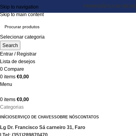
PROMOÇÕES
LOJA ONLINE
Skip to navigation
Skip to main content
Selecionar categoria
Search
Entrar / Registrar
Lista de desejos
0
Compare
0
items
€
0,00
Menu
0
items
€
0,00
Categorias
INÍCIO
SERVIÇO DE CHAVES
SOBRE NÓS
CONTATOS
Lg Dr. Francisco Sá carneiro 31, Faro
| Tel: (351)289870470