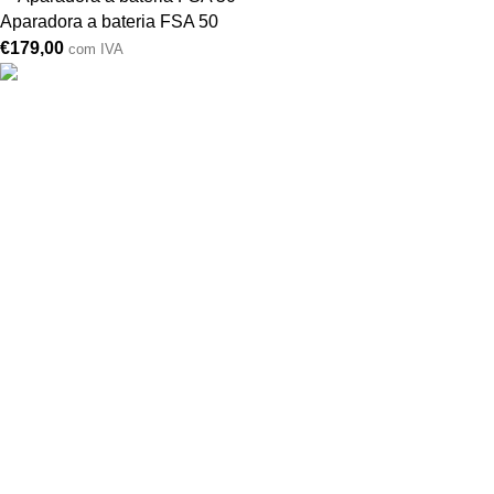
Aparadora a bateria FSA 50
€
179,00
com IVA
Drogarias São Luís, estamos para si desde 1978
MORADA
Lg Dr. Francisco Sá Carneiro 31,
8000-151 Faro
Telefone: (351) 289 870 470
Lg S.Luís 21, 8000-144 Faro
Telefone: (351) 289 870 471
(chamadas para a rede fixa nacional)
comercial@drogariasaoluis.pt