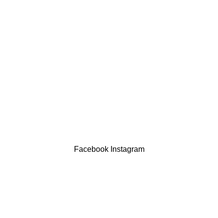
LINKS ÚTEIS
Política de privacidade
Devoluções
Termos & Condições
Resolução Alternativa de Litígios
Contatos
LIVRO DE RECLAMAÇÕES
Drogaria São Luís Lda. NIF 517922827
Powered by Brasfone Digital
Facebook
Instagram