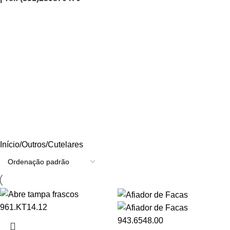
Cutelares
Categories
AGRICULTURA/JARDIM
CARPINTARIA
CHAVES
CONSTRUÇÃO
ELECTRICIDADE
ENERGIA
FERRAGENS
FERRAMENTAS
OUTROS
PINTURA
PROMOÇÕES
PROTECÇÃO
QUIMICOS
Início
Outros
Cutelares