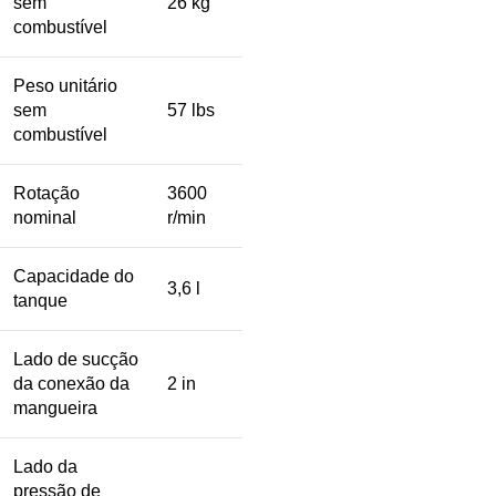
sem
26 kg
combustível
Peso unitário
sem
57 lbs
combustível
Rotação
3600
nominal
r/min
Capacidade do
3,6 l
tanque
Lado de sucção
da conexão da
2 in
mangueira
Lado da
pressão de