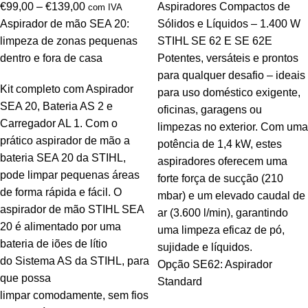
€
99,00
–
€
139,00
Aspiradores Compactos de
com IVA
Aspirador de mão SEA 20:
Sólidos e Líquidos – 1.400 W
limpeza de zonas pequenas
STIHL SE 62 E SE 62E
dentro e fora de casa
Potentes, versáteis e prontos
para qualquer desafio – ideais
Kit completo com Aspirador
para uso doméstico exigente,
SEA 20, Bateria AS 2 e
oficinas, garagens ou
Carregador AL 1. Com o
limpezas no exterior. Com uma
prático aspirador de mão a
potência de 1,4 kW, estes
bateria SEA 20 da STIHL,
aspiradores oferecem uma
pode limpar pequenas áreas
forte força de sucção (210
de forma rápida e fácil. O
mbar) e um elevado caudal de
aspirador de mão STIHL SEA
ar (3.600 l/min), garantindo
20 é alimentado por uma
uma limpeza eficaz de pó,
bateria de iões de lítio
sujidade e líquidos.
do Sistema AS da STIHL, para
Opção SE62: Aspirador
que possa
Standard
limpar comodamente, sem fios