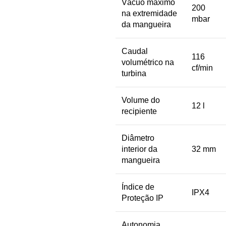
Vácuo máximo
200
na extremidade
mbar
da mangueira
Caudal
116
volumétrico na
cf/min
turbina
Volume do
12 l
recipiente
Diâmetro
interior da
32 mm
mangueira
Índice de
IPX4
Proteção IP
Autonomia