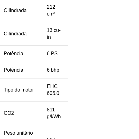
212
Cilindrada
cm³
13 cu-
Cilindrada
in
Potência
6 PS
Potência
6 bhp
EHC
Tipo do motor
605.0
811
CO2
g/kWh
Peso unitário