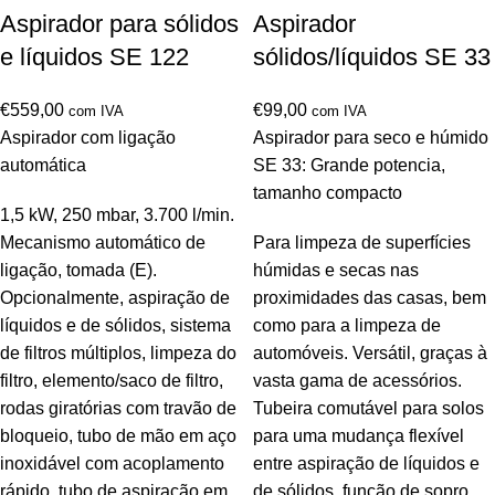
Aspirador para sólidos
Aspirador
e líquidos SE 122
sólidos/líquidos SE 33
€
559,00
€
99,00
com IVA
com IVA
Aspirador com ligação
Aspirador para seco e húmido
automática
SE 33: Grande potencia,
tamanho compacto
1,5 kW, 250 mbar, 3.700 l/min.
Mecanismo automático de
Para limpeza de superfícies
ligação, tomada (E).
húmidas e secas nas
Opcionalmente, aspiração de
proximidades das casas, bem
líquidos e de sólidos, sistema
como para a limpeza de
de filtros múltiplos, limpeza do
automóveis. Versátil, graças à
filtro, elemento/saco de filtro,
vasta gama de acessórios.
rodas giratórias com travão de
Tubeira comutável para solos
bloqueio, tubo de mão em aço
para uma mudança flexível
inoxidável com acoplamento
entre aspiração de líquidos e
rápido, tubo de aspiração em
de sólidos, função de sopro