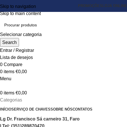
PROMOÇÕES
LOJA ONLINE
Skip to navigation
Skip to main content
Selecionar categoria
Search
Entrar / Registrar
Lista de desejos
0
Compare
0
items
€
0,00
Menu
0
items
€
0,00
Categorias
INÍCIO
SERVIÇO DE CHAVES
SOBRE NÓS
CONTATOS
Lg Dr. Francisco Sá carneiro 31, Faro
| Tel: (351)289870470