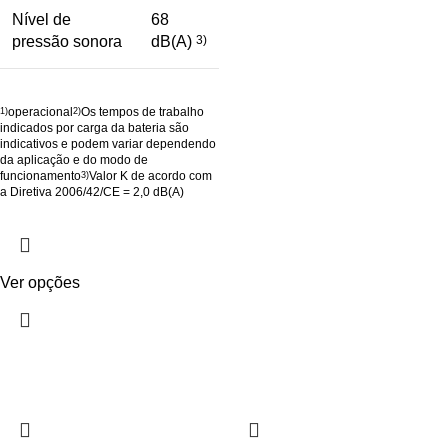
Nível de
68
pressão sonora
dB(A)
3)
operacional
Os tempos de trabalho
1)
2)
indicados por carga da bateria são
indicativos e podem variar dependendo
da aplicação e do modo de
funcionamento
Valor K de acordo com
3)
a Diretiva 2006/42/CE = 2,0 dB(A)
Ver opções