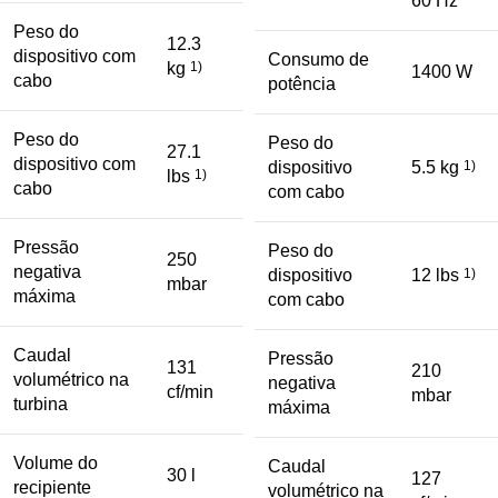
60 Hz
Peso do
12.3
dispositivo com
Consumo de
kg
1)
1400 W
cabo
potência
Peso do
Peso do
27.1
dispositivo com
dispositivo
5.5 kg
1)
lbs
1)
cabo
com cabo
Pressão
Peso do
250
negativa
dispositivo
12 lbs
1)
mbar
máxima
com cabo
Caudal
Pressão
131
210
volumétrico na
negativa
cf/min
mbar
turbina
máxima
Volume do
Caudal
30 l
127
recipiente
volumétrico na