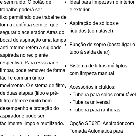
e sem ruído. O botão de
Ideal para limpezas no interior
trabalho poderá ser
e exterior
fixo permitindo que trabalhe de
Aspiração de sólidos e
forma contínua sem ter que
líquidos (comutável)
segurar o acelerador. Atrás do
bocal de aspiração uma tampa
Função de sopro (basta ligar o
anti-retorno retém a sujidade
tubo à saída de ar)
aspirada no recipiente
respectivo. Para esvaziar e
Sistema de filtros múltiplos
limpar, pode remover de forma
com limpeza manual
fácil e com um único
movimento. O sistema de filtro
Acessórios incluídos:
de duas etapas (filtro e pré-
• Tubeira para solos comutável
filtro) oferece muito bom
• Tubeira universal
desempenho e proteção do
• Tubeira para ranhuras
aspirador e pode ser
facilmente limpo e reutilizado.
Opção SE62E: Aspirador com
Tomada Automática para