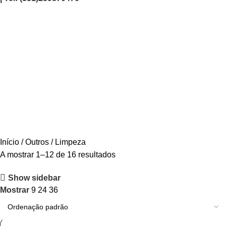
Limpeza
Categories
AGRICULTURA/JARDIM
CARPINTARIA
CHAVES
CONSTRUÇÃO
ELECTRICIDADE
ENERGIA
FERRAGENS
FERRAMENTAS
OUTROS
PINTURA
PROMOÇÕES
PROTECÇÃO
QUIMICOS
Início
Outros
Limpeza
A mostrar 1–12 de 16 resultados
Show sidebar
Mostrar
9
24
36