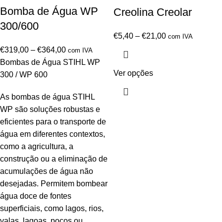
Bomba de Água WP
Creolina Creolar
300/600
€
5,40
–
€
21,00
com IVA
€
319,00
–
€
364,00
com IVA
Bombas de Água STIHL WP
Ver opções
300 / WP 600
As bombas de água STIHL
WP são soluções robustas e
eficientes para o transporte de
água em diferentes contextos,
como a agricultura, a
construção ou a eliminação de
acumulações de água não
desejadas. Permitem bombear
água doce de fontes
superficiais, como lagos, rios,
valas, lagoas, poços ou