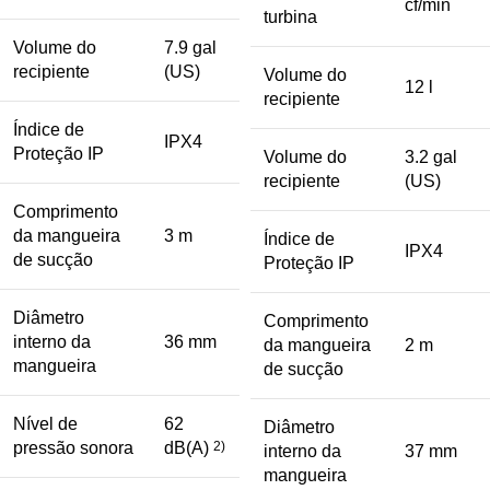
cf/min
turbina
Volume do
7.9 gal
recipiente
(US)
Volume do
12 l
recipiente
Índice de
IPX4
Proteção IP
Volume do
3.2 gal
recipiente
(US)
Comprimento
da mangueira
3 m
Índice de
IPX4
de sucção
Proteção IP
Diâmetro
Comprimento
interno da
36 mm
da mangueira
2 m
mangueira
de sucção
Nível de
62
Diâmetro
pressão sonora
dB(A)
2)
interno da
37 mm
mangueira