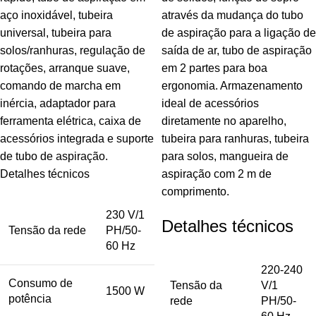
aço inoxidável, tubeira
através da mudança do tubo
universal, tubeira para
de aspiração para a ligação de
solos/ranhuras, regulação de
saída de ar, tubo de aspiração
rotações, arranque suave,
em 2 partes para boa
comando de marcha em
ergonomia. Armazenamento
inércia, adaptador para
ideal de acessórios
ferramenta elétrica, caixa de
diretamente no aparelho,
acessórios integrada e suporte
tubeira para ranhuras, tubeira
de tubo de aspiração.
para solos, mangueira de
Detalhes técnicos
aspiração com 2 m de
comprimento.
230 V/1
Detalhes técnicos
Tensão da rede
PH/50-
60 Hz
220-240
Consumo de
Tensão da
V/1
1500 W
potência
rede
PH/50-