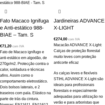
Fato Macaco Ignifuga
Jardineiras ADVANCE
e Anti-estático 988-
X-LIGHT
BIAE – Tam. S
€
274,00
com IVA
Macacão ADVANCE X-Light:
€
71,20
com IVA
Calças de proteção florestal
Fato de Macaco ignífugo e
muito leves com proteção
anti-estático em algodão, de
anticorte eficaz
270gr/m2. Protecção contra o
calor, soldadura e técnicas
As calças leves e flexíveis
afins. Assim como o
STIHL ADVANCE X-Light são
comportamento eletrostático.
ideais para profissionais
Dois bolsos laterais, e 2
florestais e especialmente
traseiros com pala. Elástico na
adequadas para utilização no
parte de trás da cintura.
verão e para arboristas que
Normas: EN11611, EN11612,