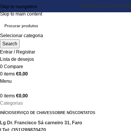
PROMOÇÕES
LOJA ONLINE
Skip to navigation
Skip to main content
Selecionar categoria
Search
Entrar / Registrar
Lista de desejos
0
Compare
0
items
€
0,00
Menu
0
items
€
0,00
Categorias
INÍCIO
SERVIÇO DE CHAVES
SOBRE NÓS
CONTATOS
Lg Dr. Francisco Sá carneiro 31, Faro
| Tel: (351)289870470