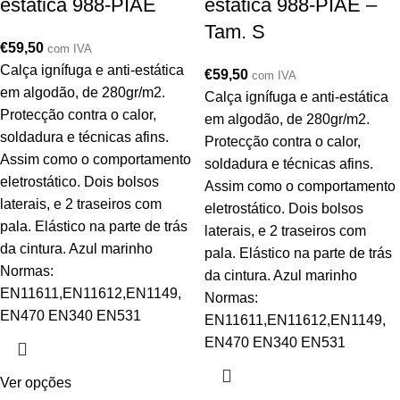
estática 988-PIAE
estática 988-PIAE –
Tam. S
€
59,50
com IVA
Calça ignífuga e anti-estática
€
59,50
com IVA
em algodão, de 280gr/m2.
Calça ignífuga e anti-estática
Protecção contra o calor,
em algodão, de 280gr/m2.
soldadura e técnicas afins.
Protecção contra o calor,
Assim como o comportamento
soldadura e técnicas afins.
eletrostático. Dois bolsos
Assim como o comportamento
laterais, e 2 traseiros com
eletrostático. Dois bolsos
pala. Elástico na parte de trás
laterais, e 2 traseiros com
da cintura. Azul marinho
pala. Elástico na parte de trás
Normas:
da cintura. Azul marinho
EN11611,EN11612,EN1149,
Normas:
EN470 EN340 EN531
EN11611,EN11612,EN1149,
EN470 EN340 EN531
Ver opções