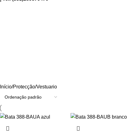
Vestuario
Categories
AGRICULTURA/JARDIM
CARPINTARIA
CHAVES
CONSTRUÇÃO
ELECTRICIDADE
ENERGIA
FERRAGENS
FERRAMENTAS
OUTROS
PINTURA
PROMOÇÕES
PROTECÇÃO
QUIMICOS
Início
Protecção
Vestuario