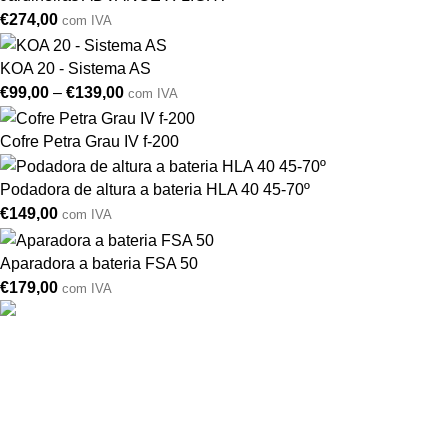
€
274,00
com IVA
KOA 20 - Sistema AS
€
99,00
–
€
139,00
com IVA
Cofre Petra Grau IV f-200
Podadora de altura a bateria HLA 40 45-70º
€
149,00
com IVA
Aparadora a bateria FSA 50
€
179,00
com IVA
Drogarias São Luís, estamos para si desde 1978
MORADA
Lg Dr. Francisco Sá Carneiro 31,