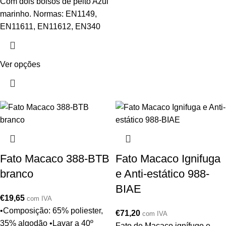
Com dois bolsos de peito Azul
marinho. Normas: EN1149,
EN11611, EN11612, EN340
Ver opções
Fato Macaco 388-BTB
Fato Macaco Ignifuga
branco
e Anti-estático 988-
BIAE
€
19,65
com IVA
•Composição: 65% poliester,
€
71,20
com IVA
35% algodão •Lavar a 40º
Fato de Macaco ignífugo e