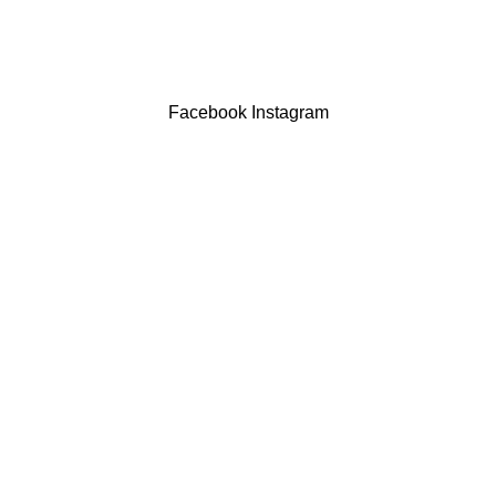
LIVRO DE RECLAMAÇÕES
Drogaria São Luís Lda. NIF 517922827
Powered by Brasfone Digital
Facebook
Instagram