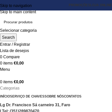
PROMOÇÕES
LOJA ONLINE
Skip to navigation
Skip to main content
Selecionar categoria
Search
Entrar / Registrar
Lista de desejos
0
Compare
0
items
€
0,00
Menu
0
items
€
0,00
Categorias
INÍCIO
SERVIÇO DE CHAVES
SOBRE NÓS
CONTATOS
Lg Dr. Francisco Sá carneiro 31, Faro
| Tel: (351)289870470