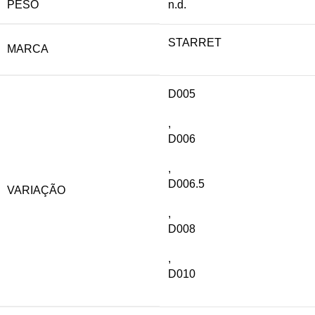
PESO
n.d.
STARRET
MARCA
D005
,
D006
,
D006.5
VARIAÇÃO
,
D008
,
D010