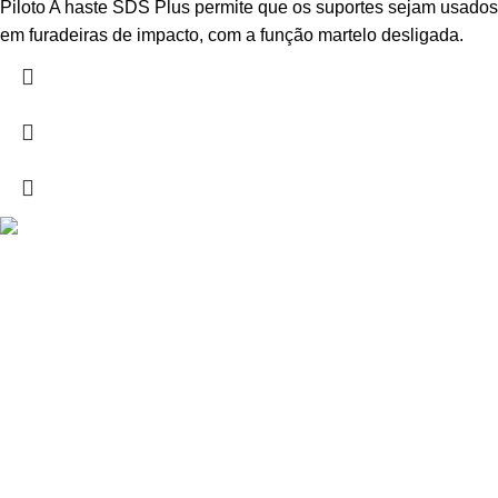
Piloto A haste SDS Plus permite que os suportes sejam usados
em furadeiras de impacto, com a função martelo desligada.
Drogarias São Luís, estamos para si desde 1978
MORADA
Lg Dr. Francisco Sá Carneiro 31,
8000-151 Faro
Telefone: (351) 289 870 470
Lg S.Luís 21, 8000-144 Faro