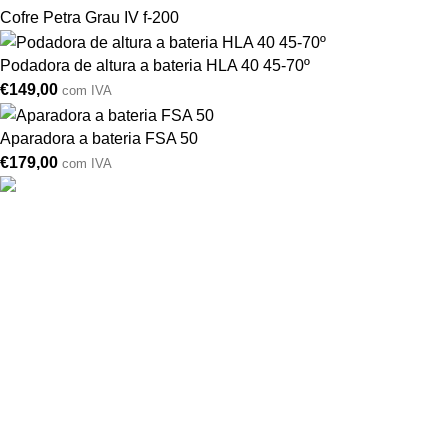
Cofre Petra Grau IV f-200
Podadora de altura a bateria HLA 40 45-70º
€
149,00
com IVA
Aparadora a bateria FSA 50
€
179,00
com IVA
Drogarias São Luís, estamos para si desde 1978
MORADA
Lg Dr. Francisco Sá Carneiro 31,
8000-151 Faro
Telefone: (351) 289 870 470
Lg S.Luís 21, 8000-144 Faro
Telefone: (351) 289 870 471