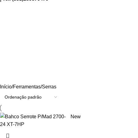
Serras
Categories
AGRICULTURA/JARDIM
CARPINTARIA
CHAVES
CONSTRUÇÃO
ELECTRICIDADE
ENERGIA
FERRAGENS
FERRAMENTAS
OUTROS
PINTURA
PROMOÇÕES
PROTECÇÃO
QUIMICOS
Início
Ferramentas
Serras
New