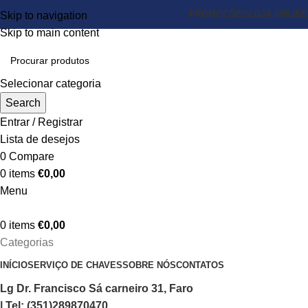
PROMOÇÕES
LOJA ONLINE
Skip to navigation
Skip to main content
Selecionar categoria
Search
Entrar / Registrar
Lista de desejos
0
Compare
0
items
€
0,00
Menu
0
items
€
0,00
Categorias
INÍCIO
SERVIÇO DE CHAVES
SOBRE NÓS
CONTATOS
Lg Dr. Francisco Sá carneiro 31, Faro
| Tel: (351)289870470