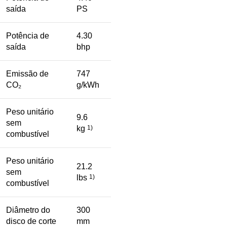
saída
PS
Potência de
4.30
saída
bhp
Emissão de
747
CO₂
g/kWh
Peso unitário
9.6
sem
kg
1)
combustível
Peso unitário
21.2
sem
lbs
1)
combustível
Diâmetro do
300
disco de corte
mm