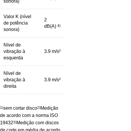
sonora)
Valor K (nível
2
de potência
dB(A)
4)
sonora)
Nível de
vibração à
3.9 m/s²
esquerda
Nível de
vibração à
3.9 m/s²
direita
1)
sem cortar disco
2)
Medição
de acordo com a norma ISO
19432
3)
Medição com discos
de corte em média de acordo