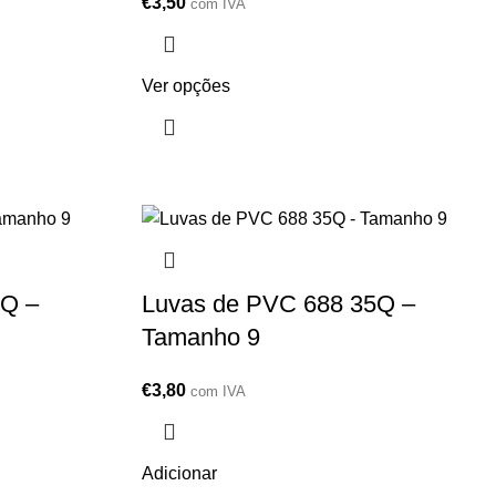
€
3,50
com IVA
Ver opções
7Q –
Luvas de PVC 688 35Q –
Tamanho 9
€
3,80
com IVA
Adicionar