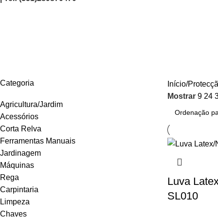
Luvas
AGRICULTURA/JARDIM
CARPINTARIA
CHAVES
CONSTRUÇÃO
ELEC
Categoria
Início
Protecç
Mostrar
9
24
Agricultura/Jardim
Acessórios
Corta Relva
Ferramentas Manuais
Jardinagem
Máquinas
Rega
Luva Latex
Carpintaria
SL010
Limpeza
Chaves