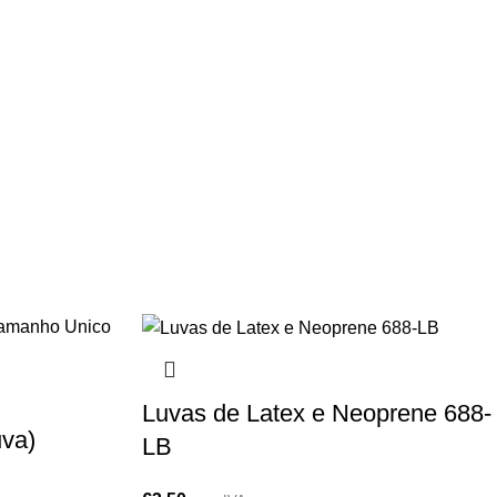
A
PROMOÇÕES
PROTECÇÃO
QUIMICOS
Luvas de Latex e Neoprene 688-
uva)
LB