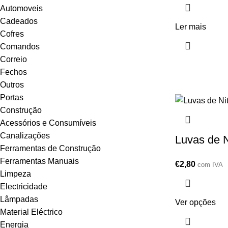
Automoveis
Cadeados
Ler mais
Cofres
Comandos
Correio
Fechos
Outros
Portas
Construção
Acessórios e Consumíveis
Canalizações
Luvas de N
Ferramentas de Construção
Ferramentas Manuais
€
2,80
com IVA
Limpeza
Electricidade
Lâmpadas
Ver opções
Material Eléctrico
Energia