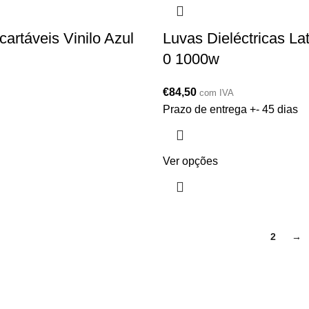
artáveis Vinilo Azul
Luvas Dieléctricas La
0 1000w
€
84,50
com IVA
Prazo de entrega +- 45 dias
Ver opções
1
2
→