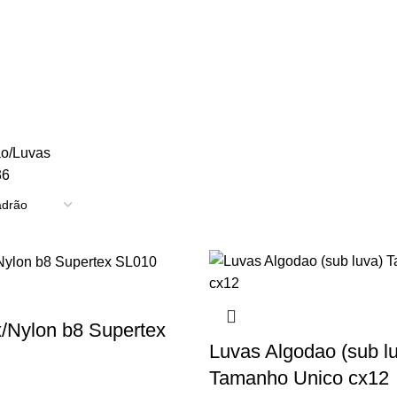
TRICIDADE
ENERGIA
FERRAGENS
FERRAMENTAS
OUTROS
PINTUR
ão
Luvas
36
/Nylon b8 Supertex
Luvas Algodao (sub l
Tamanho Unico cx12