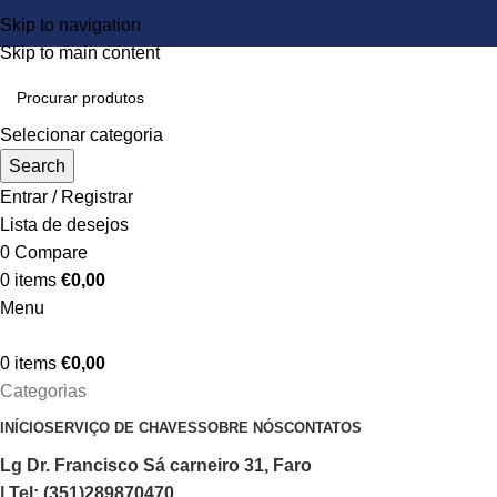
Skip to navigation
Skip to main content
Selecionar categoria
Search
Entrar / Registrar
Lista de desejos
0
Compare
0
items
€
0,00
Menu
0
items
€
0,00
Categorias
INÍCIO
SERVIÇO DE CHAVES
SOBRE NÓS
CONTATOS
Lg Dr. Francisco Sá carneiro 31, Faro
| Tel: (351)289870470