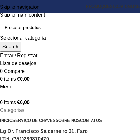
PROMOÇÕES
LOJA ONLINE
Skip to navigation
Skip to main content
Selecionar categoria
Search
Entrar / Registrar
Lista de desejos
0
Compare
0
items
€
0,00
Menu
0
items
€
0,00
Categorias
INÍCIO
SERVIÇO DE CHAVES
SOBRE NÓS
CONTATOS
Lg Dr. Francisco Sá carneiro 31, Faro
| Tel: (351)289870470