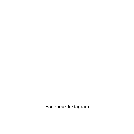
comercial@drogariasaoluis.pt
LINKS ÚTEIS
Política de privacidade
Devoluções
Termos & Condições
Resolução Alternativa de Litígios
Contatos
LIVRO DE RECLAMAÇÕES
Drogaria São Luís Lda. NIF 517922827
Powered by Brasfone Digital
Facebook
Instagram