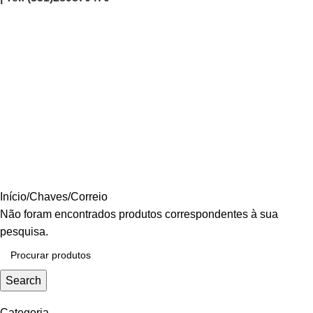
Correio
Categories
AGRICULTURA/JARDIM
CARPINTARIA
CHAVES
CONSTRUÇÃO
ELECTRICIDADE
ENERGIA
FERRAGENS
FERRAMENTAS
OUTROS
PINTURA
PROMOÇÕES
PROTECÇÃO
QUIMICOS
Início
Chaves
Correio
Não foram encontrados produtos correspondentes à sua
pesquisa.
Search
Categoria