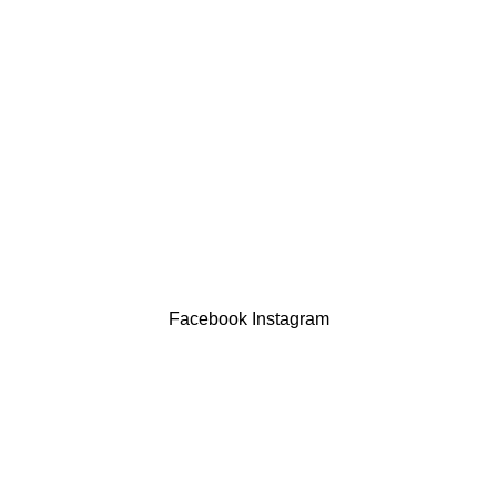
Política de privacidade
Devoluções
Termos & Condições
Resolução Alternativa de Litígios
Contatos
LIVRO DE RECLAMAÇÕES
Drogaria São Luís Lda. NIF 517922827
Powered by Brasfone Digital
Facebook
Instagram