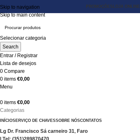
PROMOÇÕES
LOJA ONLINE
Skip to navigation
Skip to main content
Selecionar categoria
Search
Entrar / Registrar
Lista de desejos
0
Compare
0
items
€
0,00
Menu
0
items
€
0,00
Categorias
INÍCIO
SERVIÇO DE CHAVES
SOBRE NÓS
CONTATOS
Lg Dr. Francisco Sá carneiro 31, Faro
| Tel: (351)289870470