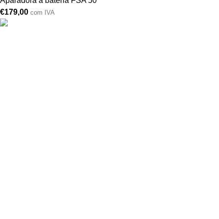
Aparadora a bateria FSA 50
€
179,00
com IVA
Drogarias São Luís, estamos para si desde 1978
MORADA
Lg Dr. Francisco Sá Carneiro 31,
8000-151 Faro
Telefone: (351) 289 870 470
Lg S.Luís 21, 8000-144 Faro
Telefone: (351) 289 870 471
(chamadas para a rede fixa nacional)
comercial@drogariasaoluis.pt
LINKS ÚTEIS