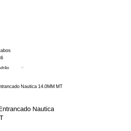
TRICIDADE
ENERGIA
FERRAGENS
FERRAMENTAS
OUTROS
PINTUR
abos
36
Entrancado Nautica
T