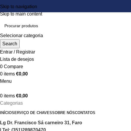
Skip to navigation
Skip to main content
Selecionar categoria
Search
Entrar / Registrar
Lista de desejos
0
Compare
0
items
€
0,00
Menu
0
items
€
0,00
Categorias
INÍCIO
SERVIÇO DE CHAVES
SOBRE NÓS
CONTATOS
Lg Dr. Francisco Sá carneiro 31, Faro
| Tel: (351)289870470