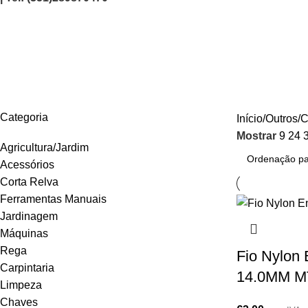
Cabos
AGRICULTURA/JARDIM
CARPINTARIA
CHAVES
CONSTRUÇÃO
ELEC
Categoria
Início
Outros
C
Mostrar
9
24
Agricultura/Jardim
Acessórios
Corta Relva
Ferramentas Manuais
Jardinagem
Máquinas
Rega
Fio Nylon 
Carpintaria
14.0MM M
Limpeza
Chaves