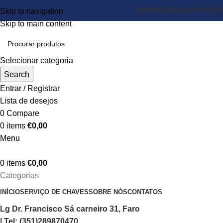
PROMOÇÕES
LOJA ONLINE
Skip to navigation
Skip to main content
Selecionar categoria
Search
Entrar / Registrar
Lista de desejos
0
Compare
0
items
€
0,00
Menu
0
items
€
0,00
Categorias
INÍCIO
SERVIÇO DE CHAVES
SOBRE NÓS
CONTATOS
Lg Dr. Francisco Sá carneiro 31, Faro
| Tel: (351)289870470