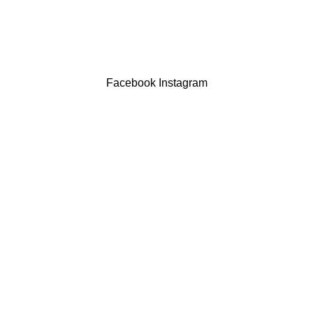
LIVRO DE RECLAMAÇÕES
Drogaria São Luís Lda. NIF 517922827
Powered by Brasfone Digital
Facebook
Instagram