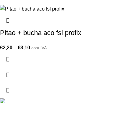
Pitao + bucha aco fsl profix
€
2,20
–
€
3,10
com IVA
Drogarias São Luís, estamos para si desde 1978
MORADA