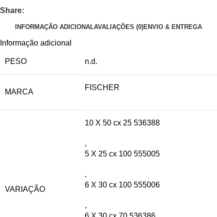
Share:
INFORMAÇÃO ADICIONAL
AVALIAÇÕES (0)
ENVIO & ENTREGA
Informação adicional
PESO
n.d.
FISCHER
MARCA
10 X 50 cx 25 536388
,
5 X 25 cx 100 555005
,
6 X 30 cx 100 555006
VARIAÇÃO
,
6 X 30 cx 70 536386