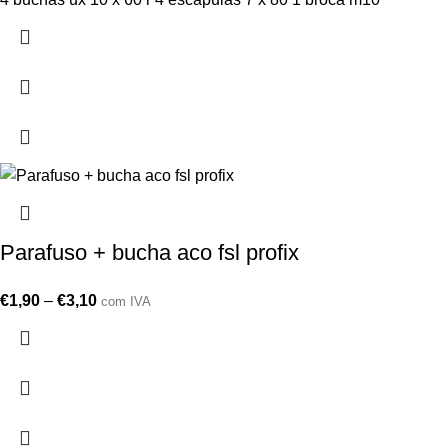
Parafuso + bucha aco fsl profix
€
1,90
–
€
3,10
com IVA