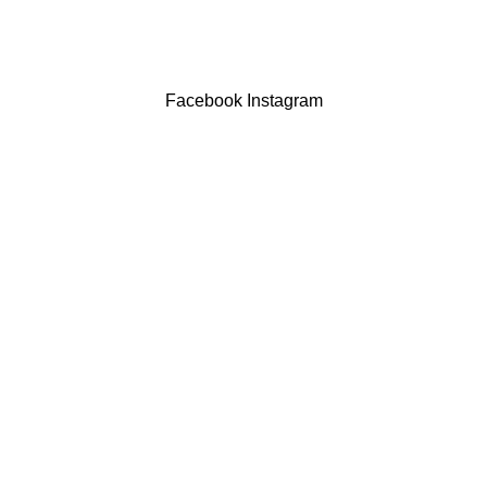
Drogaria São Luís Lda. NIF 517922827
Powered by Brasfone Digital
Facebook
Instagram