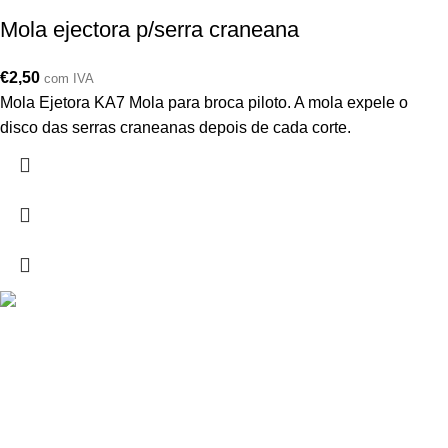
Mola ejectora p/serra craneana
€
2,50
com IVA
Mola Ejetora KA7 Mola para broca piloto. A mola expele o
disco das serras craneanas depois de cada corte.
Drogarias São Luís, estamos para si desde 1978
MORADA
Lg Dr. Francisco Sá Carneiro 31,