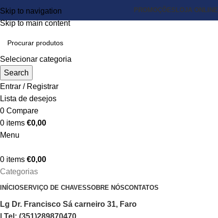
PROMOÇÕES
LOJA ONLINE
Skip to navigation
Skip to main content
Selecionar categoria
Search
Entrar / Registrar
Lista de desejos
0
Compare
0
items
€
0,00
Menu
0
items
€
0,00
Categorias
INÍCIO
SERVIÇO DE CHAVES
SOBRE NÓS
CONTATOS
Lg Dr. Francisco Sá carneiro 31, Faro
| Tel: (351)289870470