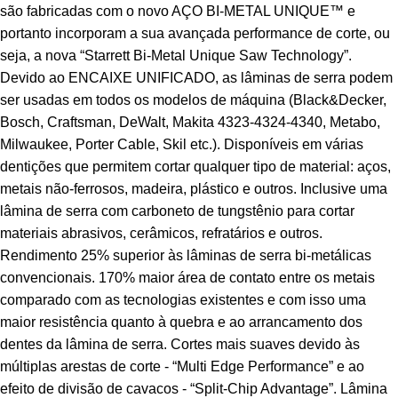
são fabricadas com o novo AÇO BI-METAL UNIQUE™ e
portanto incorporam a sua avançada performance de corte, ou
seja, a nova “Starrett Bi-Metal Unique Saw Technology”.
Devido ao ENCAIXE UNIFICADO, as lâminas de serra podem
ser usadas em todos os modelos de máquina (Black&Decker,
Bosch, Craftsman, DeWalt, Makita 4323-4324-4340, Metabo,
Milwaukee, Porter Cable, Skil etc.). Disponíveis em várias
dentições que permitem cortar qualquer tipo de material: aços,
metais não-ferrosos, madeira, plástico e outros. Inclusive uma
lâmina de serra com carboneto de tungstênio para cortar
materiais abrasivos, cerâmicos, refratários e outros.
Rendimento 25% superior às lâminas de serra bi-metálicas
convencionais. 170% maior área de contato entre os metais
comparado com as tecnologias existentes e com isso uma
maior resistência quanto à quebra e ao arrancamento dos
dentes da lâmina de serra. Cortes mais suaves devido às
múltiplas arestas de corte - “Multi Edge Performance” e ao
efeito de divisão de cavacos - “Split-Chip Advantage”. Lâmina