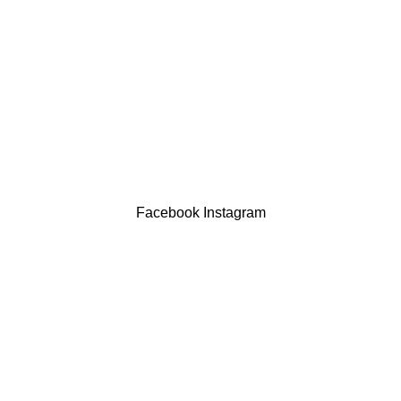
Devoluções
Termos & Condições
Resolução Alternativa de Litígios
Contatos
LIVRO DE RECLAMAÇÕES
Drogaria São Luís Lda. NIF 517922827
Powered by Brasfone Digital
Facebook
Instagram