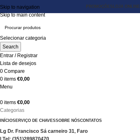
PROMOÇÕES
LOJA ONLINE
Skip to navigation
Skip to main content
Selecionar categoria
Search
Entrar / Registrar
Lista de desejos
0
Compare
0
items
€
0,00
Menu
0
items
€
0,00
Categorias
INÍCIO
SERVIÇO DE CHAVES
SOBRE NÓS
CONTATOS
Lg Dr. Francisco Sá carneiro 31, Faro
| Tel: (351)289870470