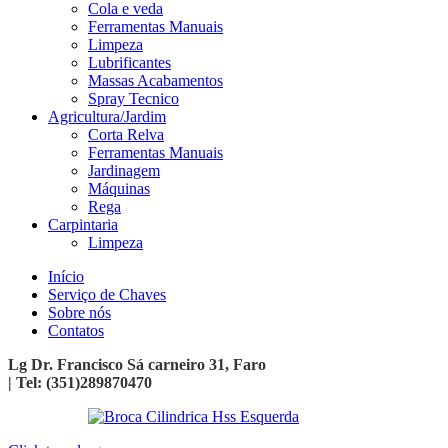
Cola e veda
Ferramentas Manuais
Limpeza
Lubrificantes
Massas Acabamentos
Spray Tecnico
Agricultura/Jardim
Corta Relva
Ferramentas Manuais
Jardinagem
Máquinas
Rega
Carpintaria
Limpeza
Início
Serviço de Chaves
Sobre nós
Contatos
Lg Dr. Francisco Sá carneiro 31, Faro
| Tel: (351)289870470