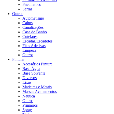
Pneumatico
Serras
Outros
Automatismo
Cabos
Canalizações
Casa de Banho
Cutelares
Escadas/Escadotes
Fitas Adesivas
Limpeza
Outros
Pintura
Acessórios Pintura
Base Água
Base Solvente
Diversos
Lixas
Madeiras e Metais
Massas Acabamentos
Nautica
Outros
Primários
Spray