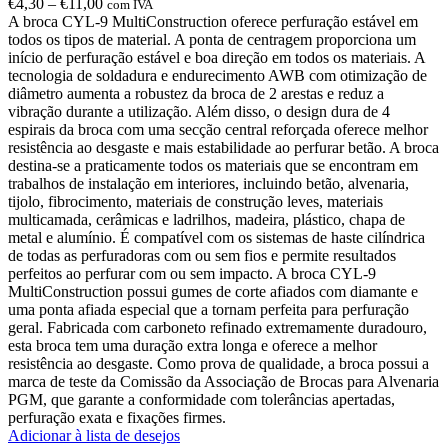
€
4,30
–
€
11,00
com IVA
A broca CYL-9 MultiConstruction oferece perfuração estável em
todos os tipos de material. A ponta de centragem proporciona um
início de perfuração estável e boa direção em todos os materiais. A
tecnologia de soldadura e endurecimento AWB com otimização de
diâmetro aumenta a robustez da broca de 2 arestas e reduz a
vibração durante a utilização. Além disso, o design dura de 4
espirais da broca com uma secção central reforçada oferece melhor
resistência ao desgaste e mais estabilidade ao perfurar betão. A broca
destina-se a praticamente todos os materiais que se encontram em
trabalhos de instalação em interiores, incluindo betão, alvenaria,
tijolo, fibrocimento, materiais de construção leves, materiais
multicamada, cerâmicas e ladrilhos, madeira, plástico, chapa de
metal e alumínio. É compatível com os sistemas de haste cilíndrica
de todas as perfuradoras com ou sem fios e permite resultados
perfeitos ao perfurar com ou sem impacto. A broca CYL-9
MultiConstruction possui gumes de corte afiados com diamante e
uma ponta afiada especial que a tornam perfeita para perfuração
geral. Fabricada com carboneto refinado extremamente duradouro,
esta broca tem uma duração extra longa e oferece a melhor
resistência ao desgaste. Como prova de qualidade, a broca possui a
marca de teste da Comissão da Associação de Brocas para Alvenaria
PGM, que garante a conformidade com tolerâncias apertadas,
perfuração exata e fixações firmes.
Adicionar à lista de desejos