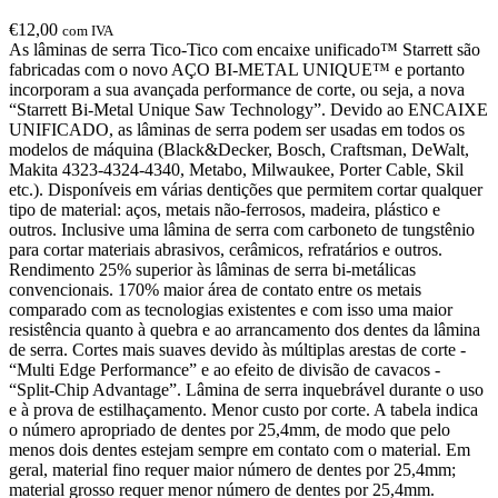
€
12,00
com IVA
As lâminas de serra Tico-Tico com encaixe unificado™ Starrett são
fabricadas com o novo AÇO BI-METAL UNIQUE™ e portanto
incorporam a sua avançada performance de corte, ou seja, a nova
“Starrett Bi-Metal Unique Saw Technology”. Devido ao ENCAIXE
UNIFICADO, as lâminas de serra podem ser usadas em todos os
modelos de máquina (Black&Decker, Bosch, Craftsman, DeWalt,
Makita 4323-4324-4340, Metabo, Milwaukee, Porter Cable, Skil
etc.). Disponíveis em várias dentições que permitem cortar qualquer
tipo de material: aços, metais não-ferrosos, madeira, plástico e
outros. Inclusive uma lâmina de serra com carboneto de tungstênio
para cortar materiais abrasivos, cerâmicos, refratários e outros.
Rendimento 25% superior às lâminas de serra bi-metálicas
convencionais. 170% maior área de contato entre os metais
comparado com as tecnologias existentes e com isso uma maior
resistência quanto à quebra e ao arrancamento dos dentes da lâmina
de serra. Cortes mais suaves devido às múltiplas arestas de corte -
“Multi Edge Performance” e ao efeito de divisão de cavacos -
“Split-Chip Advantage”. Lâmina de serra inquebrável durante o uso
e à prova de estilhaçamento. Menor custo por corte. A tabela indica
o número apropriado de dentes por 25,4mm, de modo que pelo
menos dois dentes estejam sempre em contato com o material. Em
geral, material fino requer maior número de dentes por 25,4mm;
material grosso requer menor número de dentes por 25,4mm.