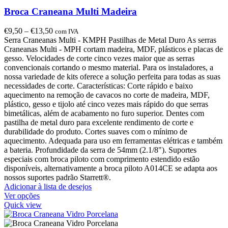
Broca Craneana Multi Madeira
€
9,50
–
€
13,50
com IVA
Serra Craneanas Multi - KMPH Pastilhas de Metal Duro As serras
Craneanas Multi - MPH cortam madeira, MDF, plásticos e placas de
gesso. Velocidades de corte cinco vezes maior que as serras
convencionais cortando o mesmo material. Para os instaladores, a
nossa variedade de kits oferece a solução perfeita para todas as suas
necessidades de corte. Características: Corte rápido e baixo
aquecimento na remoção de cavacos no corte de madeira, MDF,
plástico, gesso e tijolo até cinco vezes mais rápido do que serras
bimetálicas, além de acabamento no furo superior. Dentes com
pastilha de metal duro para excelente rendimento de corte e
durabilidade do produto. Cortes suaves com o mínimo de
aquecimento. Adequada para uso em ferramentas elétricas e também
a bateria. Profundidade da serra de 54mm (2.1/8"). Suportes
especiais com broca piloto com comprimento estendido estão
disponíveis, alternativamente a broca piloto A014CE se adapta aos
nossos suportes padrão Starrett®.
Adicionar à lista de desejos
Ver opções
Quick view