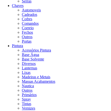
Serras
Chaves
Automoveis
Cadeados
Cofres
Comandos
Correio
Fechos
Outros
Portas
Pintura
Acessórios Pintura
Base Água
Base Solvente
Diversos
Lanternas
Lixas
Madeiras e Metais
Massas Acabamentos
Nautica
Outros
Primários
Spray
Tintas
Vernizes