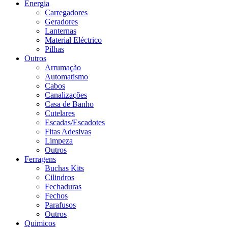
Energia
Carregadores
Geradores
Lanternas
Material Eléctrico
Pilhas
Outros
Arrumação
Automatismo
Cabos
Canalizações
Casa de Banho
Cutelares
Escadas/Escadotes
Fitas Adesivas
Limpeza
Outros
Ferragens
Buchas Kits
Cilindros
Fechaduras
Fechos
Parafusos
Outros
Quimicos