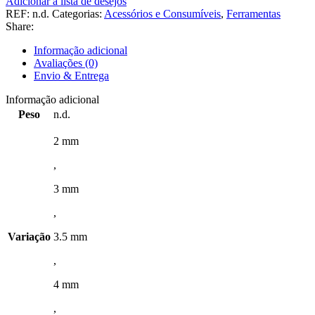
Adicionar à lista de desejos
REF:
n.d.
Categorias:
Acessórios e Consumíveis
,
Ferramentas
Share:
Informação adicional
Avaliações (0)
Envio & Entrega
Informação adicional
Peso
n.d.
2 mm
,
3 mm
,
Variação
3.5 mm
,
4 mm
,