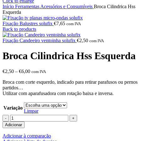
Click to enlarge
Início
Ferramentas
Acessórios e Consumíveis
Broca Cilindrica Hss
Esquerda
Fixação Balustres solufix
€
7,65
com IVA
Back to products
Fixação Candeeiro ventoinha solufix
€
2,50
com IVA
Broca Cilindrica Hss Esquerda
€
2,50
–
€
6,00
com IVA
Broca com corte esquerdo, indicado para retirar parafusos ou pernos
partidos…
Utilizar com aparafusadora com rotação baixa e inversa.
Variação
Limpar
Adicionar
Adicionar à comparação