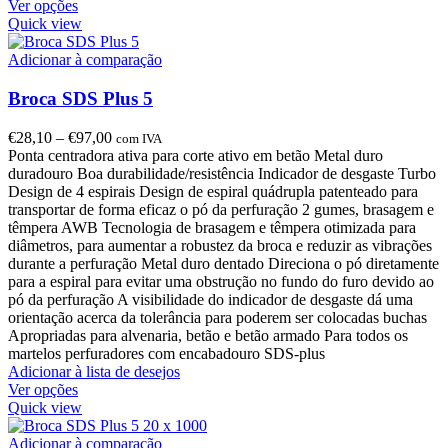
Ver opções
Quick view
Adicionar à comparação
Broca SDS Plus 5
€
28,10
–
€
97,00
com IVA
Ponta centradora ativa para corte ativo em betão Metal duro
duradouro Boa durabilidade/resistência Indicador de desgaste Turbo
Design de 4 espirais Design de espiral quádrupla patenteado para
transportar de forma eficaz o pó da perfuração 2 gumes, brasagem e
têmpera AWB Tecnologia de brasagem e têmpera otimizada para
diâmetros, para aumentar a robustez da broca e reduzir as vibrações
durante a perfuração Metal duro dentado Direciona o pó diretamente
para a espiral para evitar uma obstrução no fundo do furo devido ao
pó da perfuração A visibilidade do indicador de desgaste dá uma
orientação acerca da tolerância para poderem ser colocadas buchas
Apropriadas para alvenaria, betão e betão armado Para todos os
martelos perfuradores com encabadouro SDS-plus
Adicionar à lista de desejos
Ver opções
Quick view
Adicionar à comparação