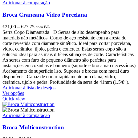
Adicionar à comparação
Broca Craneana Vidro Porcelana
€
21,00
–
€
27,75
com IVA
Serra Copo Diamantada - D Serras de alto desempenho para
materiais não metálicos. Corpo de aço resistente com a aresta de
corte revestida com diamante sintético. Ideal para cortar porcelana,
vidro, cerâmica, tijolo, pedra e concreto. Estas serras copo são a
solução ideal para as mais difíceis situações de corte. Características
As serras com furo de pequeno diâmetro são perfeitas para
instalações em cozinhas e banheiro (suporte e broca não necessários)
Acabamento de superfície liso. Suportes e brocas com metal duro
disponíveis. Capaz de cortar rapidamente porcelana, vidro,
cerâmica, tijolo e pedra. Profundidade da serra de 41mm (1.5/8”).
Adicionar à lista de desejos
Ver opções
Quick view
Adicionar à comparação
Broca Multiconstruction