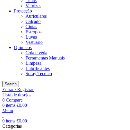
Tintas
Vernizes
Protecção
Auriculares
Calçado
Cintas
Estropos
Luvas
Vestuario
Quimicos
Cola e veda
Ferramentas Manuais
Limpeza
Lubrificantes
Spray Tecnico
Search
Entrar / Registrar
Lista de desejos
0
Compare
0
items
€
0,00
Menu
0
items
€
0,00
Categorias