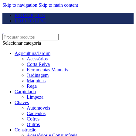
Skip to navigation
Skip to main content
PROMOÇÕES
LOJA ONLINE
Selecionar categoria
Agricultura/Jardim
Acessórios
Corta Relva
Ferramentas Manuais
Jardinagem
Máquinas
Rega
Carpintaria
Limpeza
Chaves
Automoveis
Cadeados
Cofres
Outros
Construção
Acessórios e Consumíveis