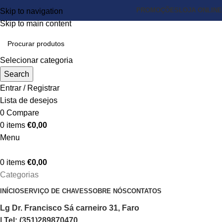
PROMOÇÕES
LOJA ONLINE
Skip to navigation
Skip to main content
Selecionar categoria
Search
Entrar / Registrar
Lista de desejos
0
Compare
0
items
€
0,00
Menu
0
items
€
0,00
Categorias
INÍCIO
SERVIÇO DE CHAVES
SOBRE NÓS
CONTATOS
Lg Dr. Francisco Sá carneiro 31, Faro
| Tel: (351)289870470