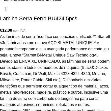
Lamina Serra Ferro BU424 5pcs
€
12,00
com IVA
As lâminas de serra Tico-Tico com encaixe unificado™ Starrett
são fabricadas com o novo AÇO BI-METAL UNIQUE™ e
portanto incorporam a sua avançada performance de corte, ou
seja, a nova “Starrett Bi-Metal Unique Saw Technology”.
Devido ao ENCAIXE UNIFICADO, as lâminas de serra podem
ser usadas em todos os modelos de máquina (Black&Decker,
Bosch, Craftsman, DeWalt, Makita 4323-4324-4340, Metabo,
Milwaukee, Porter Cable, Skil etc.). Disponíveis em várias
dentições que permitem cortar qualquer tipo de material: aços,
metais não-ferrosos, madeira, plástico e outros. Inclusive uma
lâmina de serra com carboneto de tungstênio para cortar
materiais abrasivos, cerâmicos, refratários e outros.
Rendimento 25% superior às lâminas de serra bi-metálicas