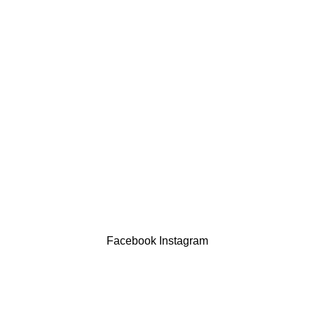
LINKS ÚTEIS
Política de privacidade
Devoluções
Termos & Condições
Resolução Alternativa de Litígios
Contatos
LIVRO DE RECLAMAÇÕES
Drogaria São Luís Lda. NIF 517922827
Powered by Brasfone Digital
Facebook
Instagram