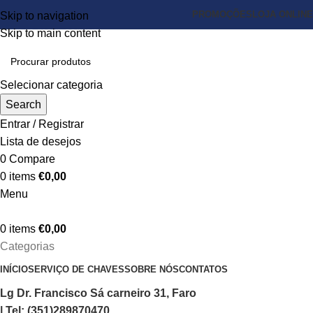
PROMOÇÕES
LOJA ONLINE
Skip to navigation
Skip to main content
Selecionar categoria
Search
Entrar / Registrar
Lista de desejos
0
Compare
0
items
€
0,00
Menu
0
items
€
0,00
Categorias
INÍCIO
SERVIÇO DE CHAVES
SOBRE NÓS
CONTATOS
Lg Dr. Francisco Sá carneiro 31, Faro
| Tel: (351)289870470