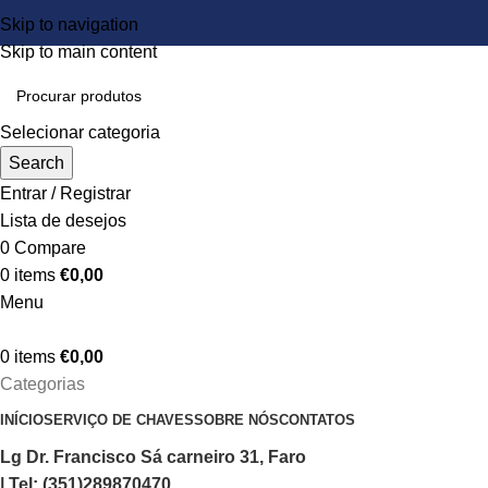
Skip to navigation
Skip to main content
Selecionar categoria
Search
Entrar / Registrar
Lista de desejos
0
Compare
0
items
€
0,00
Menu
0
items
€
0,00
Categorias
INÍCIO
SERVIÇO DE CHAVES
SOBRE NÓS
CONTATOS
Lg Dr. Francisco Sá carneiro 31, Faro
| Tel: (351)289870470