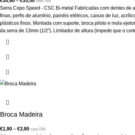
€
30,90
–
€
35,50
com IVA
Serra Copo Speed - CSC Bi-metal Fabricadas com dentes de aço 
finas, perfis de alumínio, painéis elétricos, caixas de luz, acrí
plásticos finos. Montada com suporte, broca piloto e mola eje
da serra de 13mm (1/2”). Limitador de altura (impede que o cor
Broca Madeira
€
1,90
–
€
3,90
com IVA