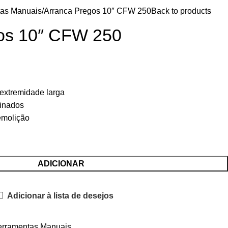
tas Manuais
Arranca Pregos 10″ CFW 250
Back to products
os 10″ CFW 250
 extremidade larga
inados
emolição
ADICIONAR
Adicionar à lista de desejos
erramentas Manuais