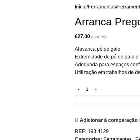
Início
Ferramentas
Ferramen
Arranca Preg
€
27,00
com IVA
Alavanca pé de galo
Extremidade de pé de galo e
Adequada para espaços conf
Utilização em trabalhos de d
Adicionar à comparação
REF:
193.4129
Categorias:
Ferramentas
,
F