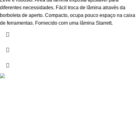
diferentes necessidades. Fácil troca de lâmina através da
borboleta de aperto. Compacto, ocupa pouco espaço na caixa
de ferramentas. Fornecido com uma lâmina Starrett.
Drogarias São Luís, estamos para si desde 1978
MORADA
Lg Dr. Francisco Sá Carneiro 31,
8000-151 Faro
Telefone: (351) 289 870 470