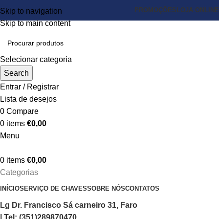
PROMOÇÕES
LOJA ONLINE
Skip to navigation
Skip to main content
Selecionar categoria
Search
Entrar / Registrar
Lista de desejos
0
Compare
0
items
€
0,00
Menu
0
items
€
0,00
Categorias
INÍCIO
SERVIÇO DE CHAVES
SOBRE NÓS
CONTATOS
Lg Dr. Francisco Sá carneiro 31, Faro
| Tel: (351)289870470