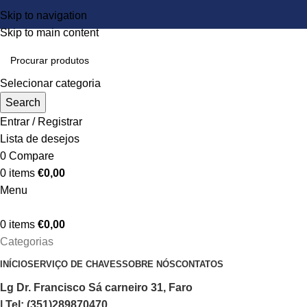
Skip to navigation
Skip to main content
Selecionar categoria
Search
Entrar / Registrar
Lista de desejos
0
Compare
0
items
€
0,00
Menu
0
items
€
0,00
Categorias
INÍCIO
SERVIÇO DE CHAVES
SOBRE NÓS
CONTATOS
Lg Dr. Francisco Sá carneiro 31, Faro
| Tel: (351)289870470