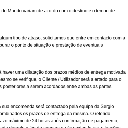
o do Mundo variam de acordo com o destino e o tempo de
lgum tipo de atraso, solicitamos que entre em contacto com a
urar o ponto de situação e prestação de eventuais
á haver uma dilatação dos prazos médios de entrega motivada
esmo se verifique, o Cliente / Utilizador será alertado para o
posteriores a serem acordados entre ambas as partes.
a sua encomenda será contactado pela equipa da Sergio
ombinados os prazos de entrega da mesma. O referido
prazo máximo de 24 horas após confirmação de pagamento,
ada durante o fim-de-semana ou às sextas-feiras, situações