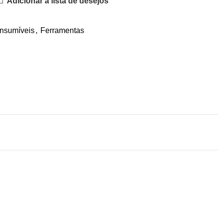
Adicionar à lista de desejos
onsumíveis
,
Ferramentas