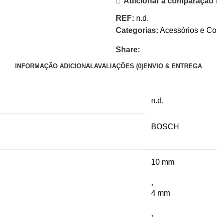
Adicionar à comparação
REF:
n.d.
Categorias:
Acessórios e C
Share:
INFORMAÇÃO ADICIONAL
AVALIAÇÕES (0)
ENVIO & ENTREGA
n.d.
BOSCH
10 mm
,
4 mm
,