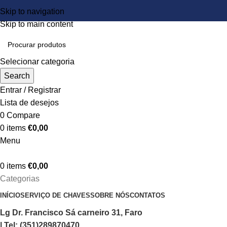
Skip to navigation
Skip to main content
Selecionar categoria
Search
Entrar / Registrar
Lista de desejos
0
Compare
0
items
€
0,00
Menu
0
items
€
0,00
Categorias
INÍCIO
SERVIÇO DE CHAVES
SOBRE NÓS
CONTATOS
Lg Dr. Francisco Sá carneiro 31, Faro
| Tel: (351)289870470