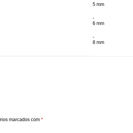
5 mm
,
6 mm
,
8 mm
rios marcados com
*