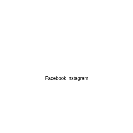
Política de privacidade
Devoluções
Termos & Condições
Resolução Alternativa de Litígios
Contatos
LIVRO DE RECLAMAÇÕES
Drogaria São Luís Lda. NIF 517922827
Powered by Brasfone Digital
Facebook
Instagram