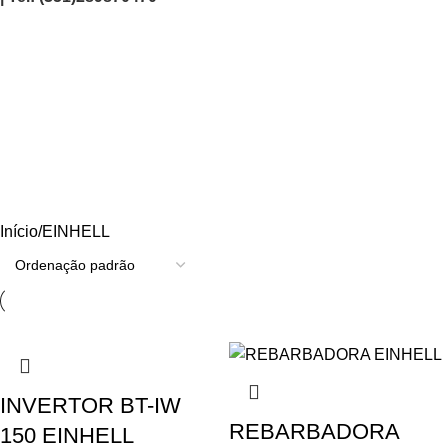
EINHELL
Categories
AGRICULTURA/JARDIM
CARPINTARIA
CHAVES
CONSTRUÇÃO
ELECTRICIDADE
ENERGIA
FERRAGENS
FERRAMENTAS
OUTROS
PINTURA
PROMOÇÕES
PROTECÇÃO
QUIMICOS
Início
EINHELL
INVERTOR BT-IW
REBARBADORA
150 EINHELL