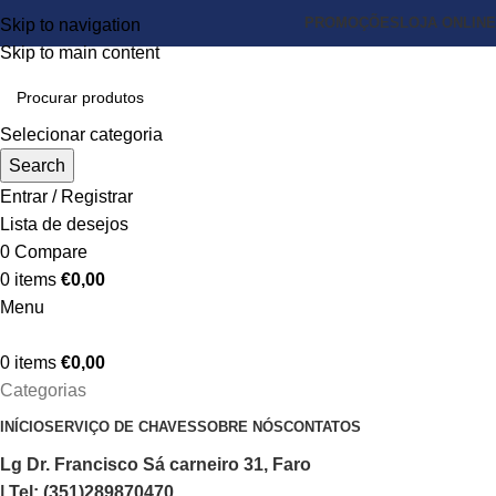
PROMOÇÕES
LOJA ONLINE
Skip to navigation
Skip to main content
Selecionar categoria
Search
Entrar / Registrar
Lista de desejos
0
Compare
0
items
€
0,00
Menu
0
items
€
0,00
Categorias
INÍCIO
SERVIÇO DE CHAVES
SOBRE NÓS
CONTATOS
Lg Dr. Francisco Sá carneiro 31, Faro
| Tel: (351)289870470