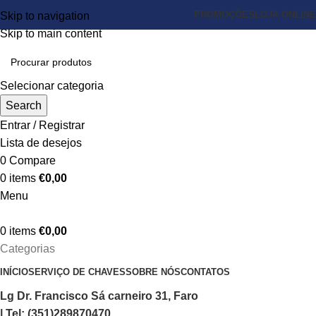
PROMOÇÕES
LOJA ONLINE
Skip to navigation
Skip to main content
Selecionar categoria
Search
Entrar / Registrar
Lista de desejos
0
Compare
0
items
€
0,00
Menu
0
items
€
0,00
Categorias
INÍCIO
SERVIÇO DE CHAVES
SOBRE NÓS
CONTATOS
Lg Dr. Francisco Sá carneiro 31, Faro
| Tel: (351)289870470