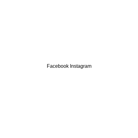
Termos & Condições
Resolução Alternativa de Litígios
Contatos
LIVRO DE RECLAMAÇÕES
Drogaria São Luís Lda. NIF 517922827
Powered by Brasfone Digital
Facebook
Instagram