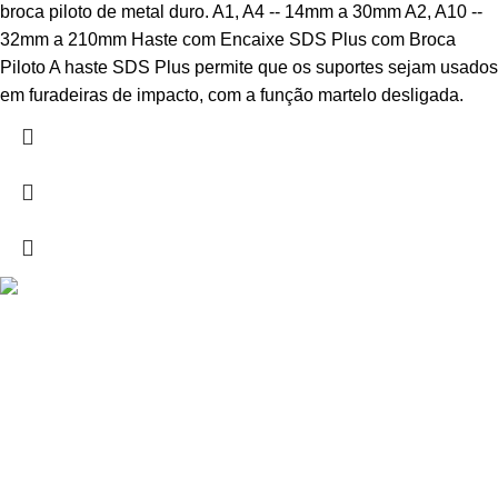
broca piloto de metal duro. A1, A4 -- 14mm a 30mm A2, A10 --
32mm a 210mm Haste com Encaixe SDS Plus com Broca
Piloto A haste SDS Plus permite que os suportes sejam usados
em furadeiras de impacto, com a função martelo desligada.
Drogarias São Luís, estamos para si desde 1978
MORADA
Lg Dr. Francisco Sá Carneiro 31,
8000-151 Faro
Telefone: (351) 289 870 470