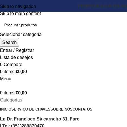
PROMOÇÕES
LOJA ONLINE
Skip to navigation
Skip to main content
Selecionar categoria
Search
Entrar / Registrar
Lista de desejos
0
Compare
0
items
€
0,00
Menu
0
items
€
0,00
Categorias
INÍCIO
SERVIÇO DE CHAVES
SOBRE NÓS
CONTATOS
Lg Dr. Francisco Sá carneiro 31, Faro
| Tel: (351)289870470