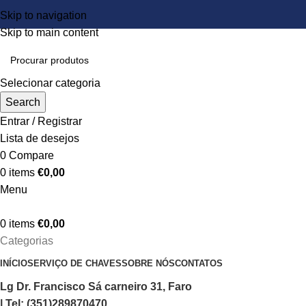
Skip to navigation
Skip to main content
Selecionar categoria
Search
Entrar / Registrar
Lista de desejos
0
Compare
0
items
€
0,00
Menu
0
items
€
0,00
Categorias
INÍCIO
SERVIÇO DE CHAVES
SOBRE NÓS
CONTATOS
Lg Dr. Francisco Sá carneiro 31, Faro
| Tel: (351)289870470