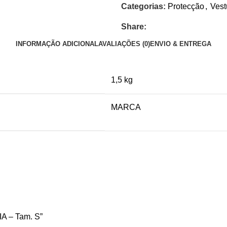
Categorias:
Protecção
,
Vest
Share:
INFORMAÇÃO ADICIONAL
AVALIAÇÕES (0)
ENVIO & ENTREGA
1,5 kg
MARCA
IA – Tam. S”