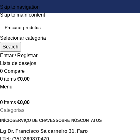
Skip to navigation
Skip to main content
Selecionar categoria
Search
Entrar / Registrar
Lista de desejos
0
Compare
0
items
€
0,00
Menu
0
items
€
0,00
Categorias
INÍCIO
SERVIÇO DE CHAVES
SOBRE NÓS
CONTATOS
Lg Dr. Francisco Sá carneiro 31, Faro
| Tel: (351)289870470