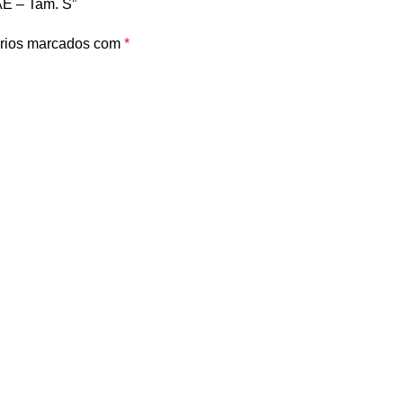
IAE – Tam. S”
rios marcados com
*