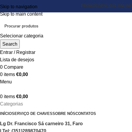
PROMOÇÕES
LOJA ONLINE
Skip to navigation
Skip to main content
Selecionar categoria
Search
Entrar / Registrar
Lista de desejos
0
Compare
0
items
€
0,00
Menu
0
items
€
0,00
Categorias
INÍCIO
SERVIÇO DE CHAVES
SOBRE NÓS
CONTATOS
Lg Dr. Francisco Sá carneiro 31, Faro
| Tel: (351)289870470