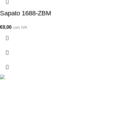
Sapato 1688-ZBM
€
0,00
com IVA
Drogarias São Luís, estamos para si desde 1978
MORADA
Lg Dr. Francisco Sá Carneiro 31,
8000-151 Faro
Telefone: (351) 289 870 470