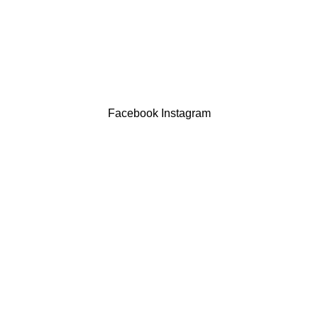
Contatos
LIVRO DE RECLAMAÇÕES
Drogaria São Luís Lda. NIF 517922827
Powered by Brasfone Digital
Facebook
Instagram