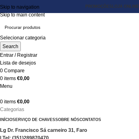
PROMOÇÕES
LOJA ONLINE
Skip to navigation
Skip to main content
Selecionar categoria
Search
Entrar / Registrar
Lista de desejos
0
Compare
0
items
€
0,00
Menu
0
items
€
0,00
Categorias
INÍCIO
SERVIÇO DE CHAVES
SOBRE NÓS
CONTATOS
Lg Dr. Francisco Sá carneiro 31, Faro
| Tel: (351)289870470