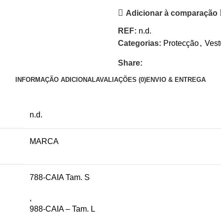
Adicionar à comparação
REF:
n.d.
Categorias:
Protecção
,
Vest
Share:
INFORMAÇÃO ADICIONAL
AVALIAÇÕES (0)
ENVIO & ENTREGA
n.d.
MARCA
788-CAIA Tam. S
,
988-CAIA – Tam. L