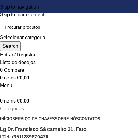
Skip to navigation
Skip to main content
Selecionar categoria
Search
Entrar / Registrar
Lista de desejos
0
Compare
0
items
€
0,00
Menu
0
items
€
0,00
Categorias
INÍCIO
SERVIÇO DE CHAVES
SOBRE NÓS
CONTATOS
Lg Dr. Francisco Sá carneiro 31, Faro
| Tel: (351)289870470