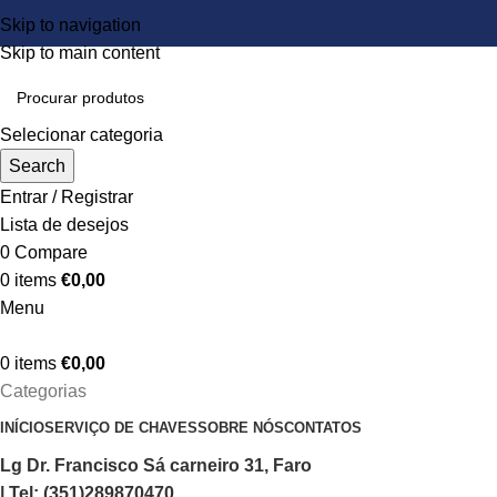
Skip to navigation
Skip to main content
Selecionar categoria
Search
Entrar / Registrar
Lista de desejos
0
Compare
0
items
€
0,00
Menu
0
items
€
0,00
Categorias
INÍCIO
SERVIÇO DE CHAVES
SOBRE NÓS
CONTATOS
Lg Dr. Francisco Sá carneiro 31, Faro
| Tel: (351)289870470