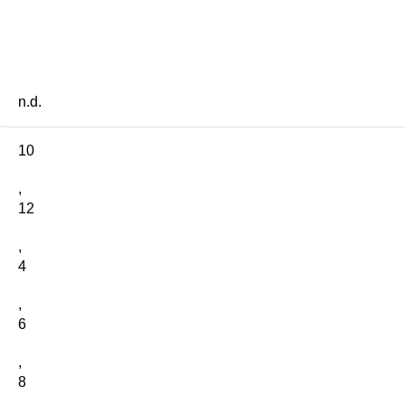
n.d.
10
,
12
,
4
,
6
,
8