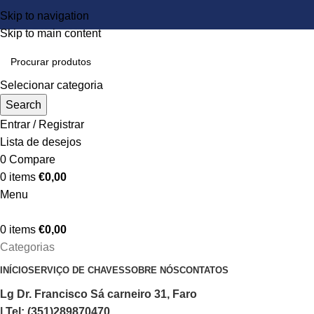
Skip to navigation
Skip to main content
Selecionar categoria
Search
Entrar / Registrar
Lista de desejos
0
Compare
0
items
€
0,00
Menu
0
items
€
0,00
Categorias
INÍCIO
SERVIÇO DE CHAVES
SOBRE NÓS
CONTATOS
Lg Dr. Francisco Sá carneiro 31, Faro
| Tel: (351)289870470