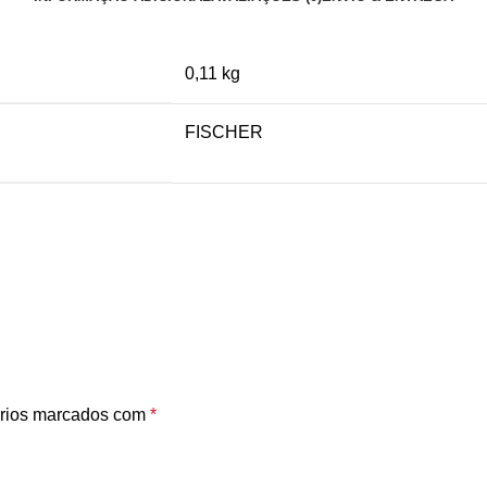
0,11 kg
FISCHER
rios marcados com
*