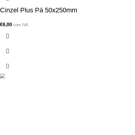
Cinzel Plus Pá 50x250mm
€
6,00
com IVA
Drogarias São Luís, estamos para si desde 1978
MORADA
Lg Dr. Francisco Sá Carneiro 31,
8000-151 Faro
Telefone: (351) 289 870 470