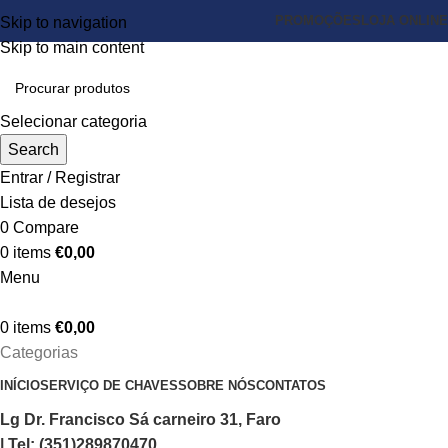
PROMOÇÕES
LOJA ONLINE
Skip to navigation
Skip to main content
Selecionar categoria
Search
Entrar / Registrar
Lista de desejos
0
Compare
0
items
€
0,00
Menu
0
items
€
0,00
Categorias
INÍCIO
SERVIÇO DE CHAVES
SOBRE NÓS
CONTATOS
Lg Dr. Francisco Sá carneiro 31, Faro
| Tel: (351)289870470