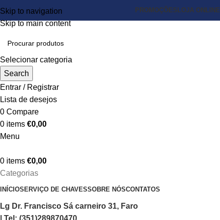
PROMOÇÕES
LOJA ONLINE
Skip to navigation
Skip to main content
Selecionar categoria
Search
Entrar / Registrar
Lista de desejos
0
Compare
0
items
€
0,00
Menu
0
items
€
0,00
Categorias
INÍCIO
SERVIÇO DE CHAVES
SOBRE NÓS
CONTATOS
Lg Dr. Francisco Sá carneiro 31, Faro
| Tel: (351)289870470