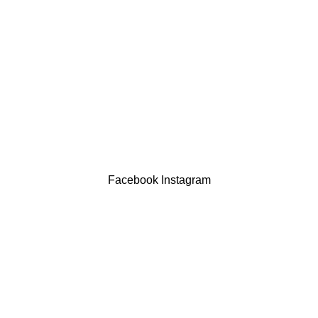
Política de privacidade
Devoluções
Termos & Condições
Resolução Alternativa de Litígios
Contatos
LIVRO DE RECLAMAÇÕES
Drogaria São Luís Lda. NIF 517922827
Powered by Brasfone Digital
Facebook
Instagram