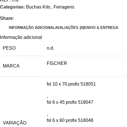
Categorias:
Buchas Kits
,
Ferragens
Share:
INFORMAÇÃO ADICIONAL
AVALIAÇÕES (0)
ENVIO & ENTREGA
Informação adicional
PESO
n.d.
FISCHER
MARCA
fsl 10 x 70 profix 518051
,
fsl 6 x 45 profix 518047
,
fsl 6 x 60 profix 518048
VARIAÇÃO