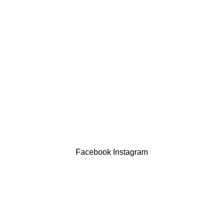
LINKS ÚTEIS
Política de privacidade
Devoluções
Termos & Condições
Resolução Alternativa de Litígios
Contatos
LIVRO DE RECLAMAÇÕES
Drogaria São Luís Lda. NIF 517922827
Powered by Brasfone Digital
Facebook
Instagram