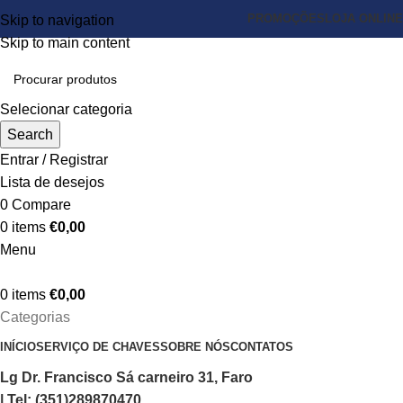
PROMOÇÕES
LOJA ONLINE
Skip to navigation
Skip to main content
Selecionar categoria
Search
Entrar / Registrar
Lista de desejos
0
Compare
0
items
€
0,00
Menu
0
items
€
0,00
Categorias
INÍCIO
SERVIÇO DE CHAVES
SOBRE NÓS
CONTATOS
Lg Dr. Francisco Sá carneiro 31, Faro
| Tel: (351)289870470