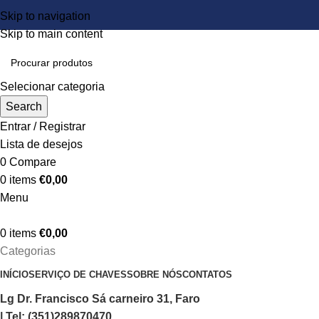
Skip to navigation
Skip to main content
Selecionar categoria
Search
Entrar / Registrar
Lista de desejos
0
Compare
0
items
€
0,00
Menu
0
items
€
0,00
Categorias
INÍCIO
SERVIÇO DE CHAVES
SOBRE NÓS
CONTATOS
Lg Dr. Francisco Sá carneiro 31, Faro
| Tel: (351)289870470