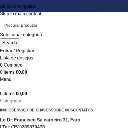
PROMOÇÕES
LOJA ONLINE
Skip to navigation
Skip to main content
Selecionar categoria
Search
Entrar / Registrar
Lista de desejos
0
Compare
0
items
€
0,00
Menu
0
items
€
0,00
Categorias
INÍCIO
SERVIÇO DE CHAVES
SOBRE NÓS
CONTATOS
Lg Dr. Francisco Sá carneiro 31, Faro
| Tel: (351)289870470