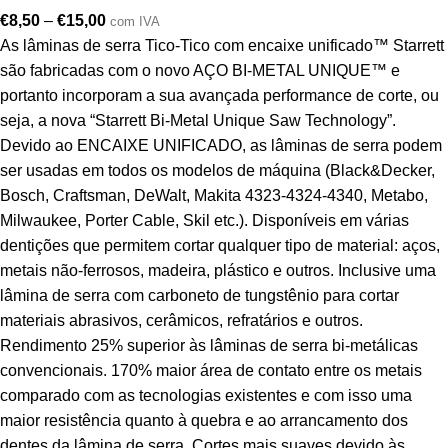
€
8,50
–
€
15,00
com IVA
As lâminas de serra Tico-Tico com encaixe unificado™ Starrett
são fabricadas com o novo AÇO BI-METAL UNIQUE™ e
portanto incorporam a sua avançada performance de corte, ou
seja, a nova “Starrett Bi-Metal Unique Saw Technology”.
Devido ao ENCAIXE UNIFICADO, as lâminas de serra podem
ser usadas em todos os modelos de máquina (Black&Decker,
Bosch, Craftsman, DeWalt, Makita 4323-4324-4340, Metabo,
Milwaukee, Porter Cable, Skil etc.). Disponíveis em várias
dentições que permitem cortar qualquer tipo de material: aços,
metais não-ferrosos, madeira, plástico e outros. Inclusive uma
lâmina de serra com carboneto de tungstênio para cortar
materiais abrasivos, cerâmicos, refratários e outros.
Rendimento 25% superior às lâminas de serra bi-metálicas
convencionais. 170% maior área de contato entre os metais
comparado com as tecnologias existentes e com isso uma
maior resistência quanto à quebra e ao arrancamento dos
dentes da lâmina de serra. Cortes mais suaves devido às