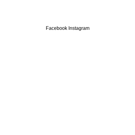
Drogaria São Luís Lda. NIF 517922827
Powered by Brasfone Digital
Facebook
Instagram