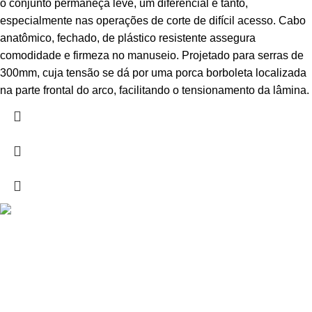
o conjunto permaneça leve, um diferencial e tanto,
especialmente nas operações de corte de difícil acesso. Cabo
anatômico, fechado, de plástico resistente assegura
comodidade e firmeza no manuseio. Projetado para serras de
300mm, cuja tensão se dá por uma porca borboleta localizada
na parte frontal do arco, facilitando o tensionamento da lâmina.
Drogarias São Luís, estamos para si desde 1978
MORADA
Lg Dr. Francisco Sá Carneiro 31,