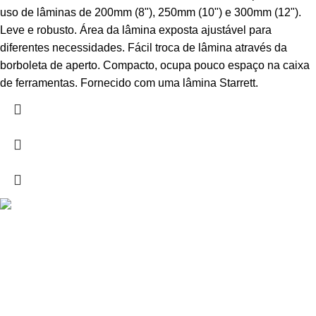
uso de lâminas de 200mm (8"), 250mm (10") e 300mm (12").
Leve e robusto. Área da lâmina exposta ajustável para
diferentes necessidades. Fácil troca de lâmina através da
borboleta de aperto. Compacto, ocupa pouco espaço na caixa
de ferramentas. Fornecido com uma lâmina Starrett.
Drogarias São Luís, estamos para si desde 1978
MORADA
Lg Dr. Francisco Sá Carneiro 31,
8000-151 Faro