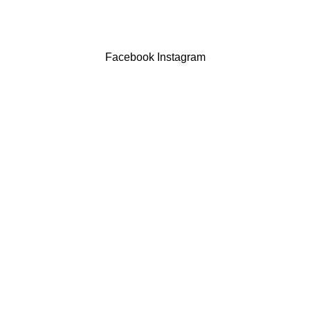
Drogaria São Luís Lda. NIF 517922827
Powered by Brasfone Digital
Facebook
Instagram