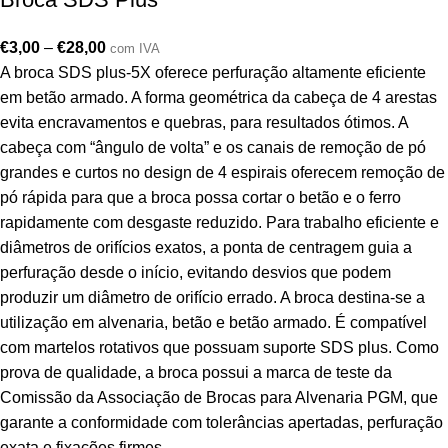
€
3,00
–
€
28,00
com IVA
A broca SDS plus-5X oferece perfuração altamente eficiente
em betão armado. A forma geométrica da cabeça de 4 arestas
evita encravamentos e quebras, para resultados ótimos. A
cabeça com “ângulo de volta” e os canais de remoção de pó
grandes e curtos no design de 4 espirais oferecem remoção de
pó rápida para que a broca possa cortar o betão e o ferro
rapidamente com desgaste reduzido. Para trabalho eficiente e
diâmetros de orifícios exatos, a ponta de centragem guia a
perfuração desde o início, evitando desvios que podem
produzir um diâmetro de orifício errado. A broca destina-se a
utilização em alvenaria, betão e betão armado. É compatível
com martelos rotativos que possuam suporte SDS plus. Como
prova de qualidade, a broca possui a marca de teste da
Comissão da Associação de Brocas para Alvenaria PGM, que
garante a conformidade com tolerâncias apertadas, perfuração
exata e fixações firmes.