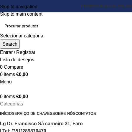
PROMOÇÕES
LOJA ONLINE
Skip to navigation
Skip to main content
Selecionar categoria
Search
Entrar / Registrar
Lista de desejos
0
Compare
0
items
€
0,00
Menu
0
items
€
0,00
Categorias
INÍCIO
SERVIÇO DE CHAVES
SOBRE NÓS
CONTATOS
Lg Dr. Francisco Sá carneiro 31, Faro
| Tel: (351)289870470