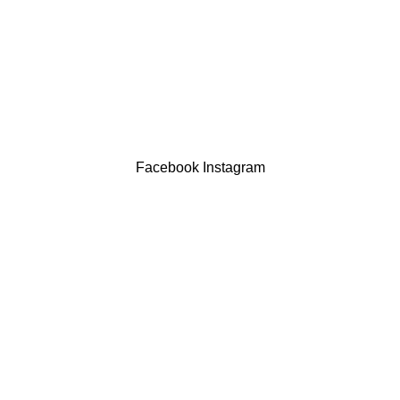
Resolução Alternativa de Litígios
Contatos
LIVRO DE RECLAMAÇÕES
Drogaria São Luís Lda. NIF 517922827
Powered by Brasfone Digital
Facebook
Instagram