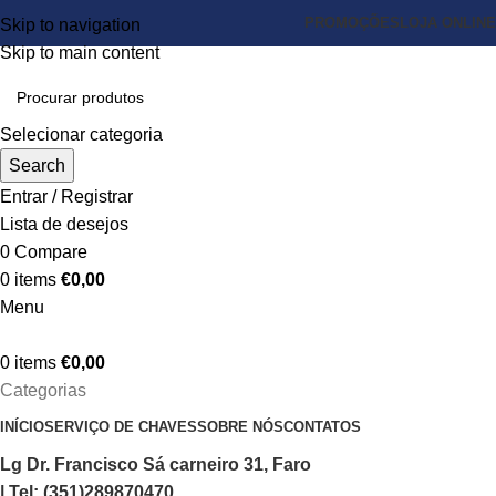
PROMOÇÕES
LOJA ONLINE
Skip to navigation
Skip to main content
Selecionar categoria
Search
Entrar / Registrar
Lista de desejos
0
Compare
0
items
€
0,00
Menu
0
items
€
0,00
Categorias
INÍCIO
SERVIÇO DE CHAVES
SOBRE NÓS
CONTATOS
Lg Dr. Francisco Sá carneiro 31, Faro
| Tel: (351)289870470