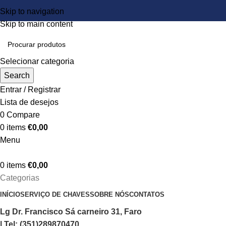
Skip to navigation
Skip to main content
Selecionar categoria
Search
Entrar / Registrar
Lista de desejos
0
Compare
0
items
€
0,00
Menu
0
items
€
0,00
Categorias
INÍCIO
SERVIÇO DE CHAVES
SOBRE NÓS
CONTATOS
Lg Dr. Francisco Sá carneiro 31, Faro
| Tel: (351)289870470