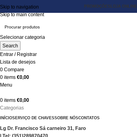
PROMOÇÕES
LOJA ONLINE
Skip to navigation
Skip to main content
Selecionar categoria
Search
Entrar / Registrar
Lista de desejos
0
Compare
0
items
€
0,00
Menu
0
items
€
0,00
Categorias
INÍCIO
SERVIÇO DE CHAVES
SOBRE NÓS
CONTATOS
Lg Dr. Francisco Sá carneiro 31, Faro
| Tel: (351)289870470