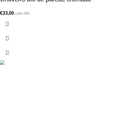
€
33,00
com IVA
Drogarias São Luís, estamos para si desde 1978
MORADA
Lg Dr. Francisco Sá Carneiro 31,
8000-151 Faro
Telefone: (351) 289 870 470
Lg S.Luís 21, 8000-144 Faro