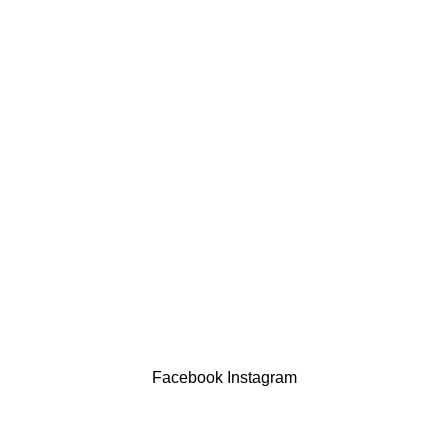
comercial@drogariasaoluis.pt
LINKS ÚTEIS
Política de privacidade
Devoluções
Termos & Condições
Resolução Alternativa de Litígios
Contatos
LIVRO DE RECLAMAÇÕES
Drogaria São Luís Lda. NIF 517922827
Powered by Brasfone Digital
Facebook
Instagram