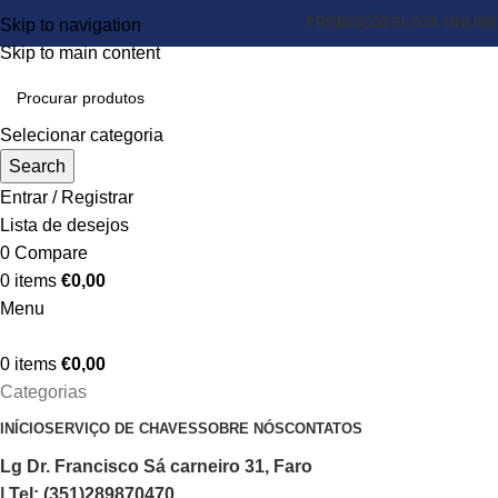
PROMOÇÕES
LOJA ONLINE
Skip to navigation
Skip to main content
Selecionar categoria
Search
Entrar / Registrar
Lista de desejos
0
Compare
0
items
€
0,00
Menu
0
items
€
0,00
Categorias
INÍCIO
SERVIÇO DE CHAVES
SOBRE NÓS
CONTATOS
Lg Dr. Francisco Sá carneiro 31, Faro
| Tel: (351)289870470