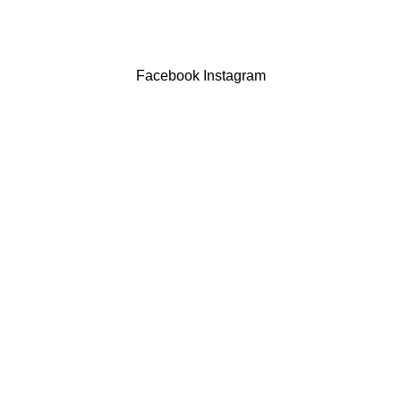
Drogaria São Luís Lda. NIF 517922827
Powered by Brasfone Digital
Facebook
Instagram