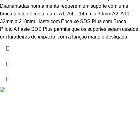
Diamantadas normalmente requerem um suporte com uma
broca piloto de metal duro. A1, A4 -- 14mm a 30mm A2, A10 --
32mm a 210mm Haste com Encaixe SDS Plus com Broca
Piloto A haste SDS Plus permite que os suportes sejam usados
em furadeiras de impacto, com a função martelo desligada.
Drogarias São Luís, estamos para si desde 1978
MORADA
Lg Dr. Francisco Sá Carneiro 31,
8000-151 Faro