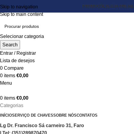
PROMOÇÕES
LOJA ONLINE
Skip to navigation
Skip to main content
Selecionar categoria
Search
Entrar / Registrar
Lista de desejos
0
Compare
0
items
€
0,00
Menu
0
items
€
0,00
Categorias
INÍCIO
SERVIÇO DE CHAVES
SOBRE NÓS
CONTATOS
Lg Dr. Francisco Sá carneiro 31, Faro
| Tel: (351)289870470